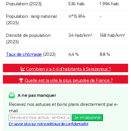
Population (2023)
536 hab.
1 994 hab.
Population : rang national
n°15 814
-
(2023)
Densité de population
34 hab/km²
168 hab/km²
(2023)
Taux de chômage
(2022)
4,4 %
8,8 %
Combien y a-t-il d'habitants à Serazereux ?
Quelle est la ville la plus peuplée de France ?
A ne pas manquer
Recevez nos astuces et bons plans directement par e-
mail.
Je m'abonne
En savoir plus sur notre politique de confidentialité