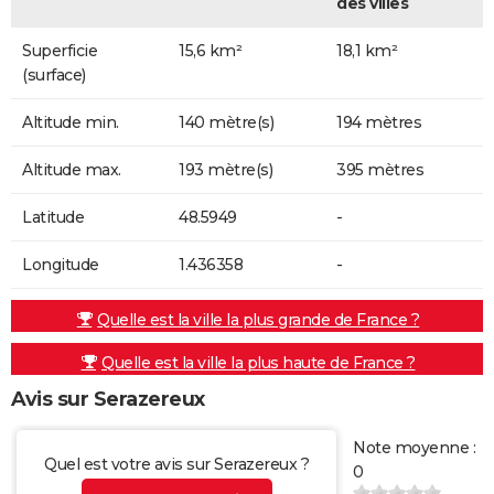
des villes
Superficie
15,6 km²
18,1 km²
(surface)
Altitude min.
140 mètre(s)
194 mètres
Altitude max.
193 mètre(s)
395 mètres
Latitude
48.5949
-
Longitude
1.436358
-
Quelle est la ville la plus grande de France ?
Quelle est la ville la plus haute de France ?
Avis sur Serazereux
Note moyenne :
Quel est votre avis sur Serazereux ?
0