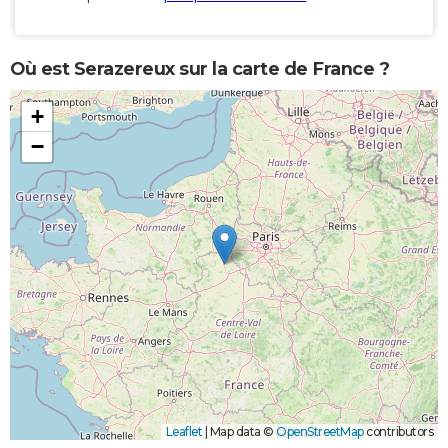
Où est Serazereux sur la carte de France ?
+
−
Leaflet
|
Map data ©
OpenStreetMap
contributors