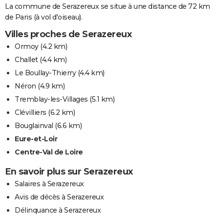
La commune de Serazereux se situe à une distance de 72 km
de Paris (à vol d'oiseau).
Villes proches de Serazereux
Ormoy
(4.2 km)
Challet
(4.4 km)
Le Boullay-Thierry
(4.4 km)
Néron
(4.9 km)
Tremblay-les-Villages
(5.1 km)
Clévilliers
(6.2 km)
Bouglainval
(6.6 km)
Eure-et-Loir
Centre-Val de Loire
En savoir plus sur Serazereux
Salaires à Serazereux
Avis de décès à Serazereux
Délinquance à Serazereux