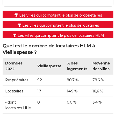
Les villes qui comptent le plus de propriétaires
Les villes qui comptent le plus de locataires
Les villes qui comptent le plus de locataires HLM
Quel est le nombre de locataires HLM à
Vieillespesse ?
Données
% des
Moyenne
Vieillespesse
2022
logements
des villes
Propriétaires
92
80,7 %
78,6 %
Locataires
17
14,9 %
18,6 %
- dont
0
0,0 %
3,4 %
locataires HLM