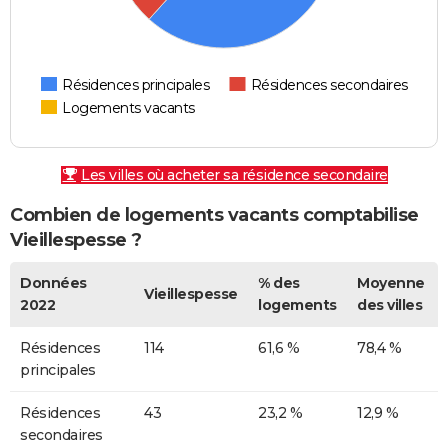
Résidences principales
Résidences secondaires
Logements vacants
Les villes où acheter sa résidence secondaire
Combien de logements vacants comptabilise
Vieillespesse ?
Données
% des
Moyenne
Vieillespesse
2022
logements
des villes
Résidences
114
61,6 %
78,4 %
principales
Résidences
43
23,2 %
12,9 %
secondaires