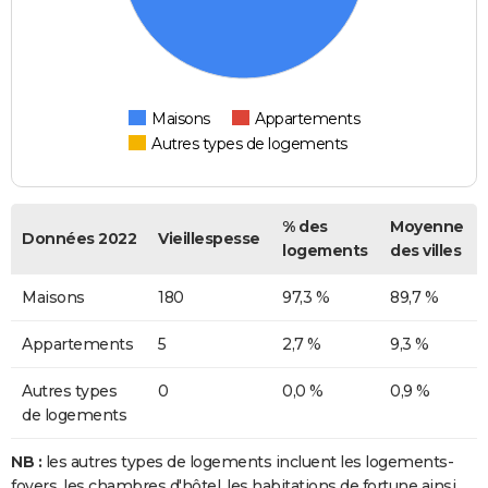
Maisons
Appartements
Autres types de logements
% des
Moyenne
Données 2022
Vieillespesse
logements
des villes
Maisons
180
97,3 %
89,7 %
Appartements
5
2,7 %
9,3 %
Autres types
0
0,0 %
0,9 %
de logements
NB :
les autres types de logements incluent les logements-
foyers, les chambres d'hôtel, les habitations de fortune ainsi