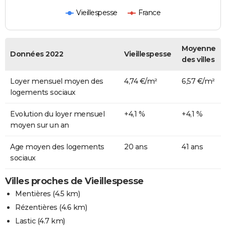
Vieillespesse
France
Moyenne
Données 2022
Vieillespesse
des villes
Loyer mensuel moyen des
4,74 €/m²
6,57 €/m²
logements sociaux
Evolution du loyer mensuel
+4,1 %
+4,1 %
moyen sur un an
Age moyen des logements
20 ans
41 ans
sociaux
Villes proches de Vieillespesse
Mentières
(4.5 km)
Rézentières
(4.6 km)
Lastic
(4.7 km)