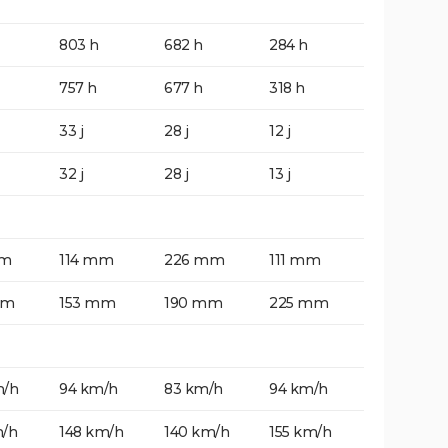
803 h
682 h
284 h
757 h
677 h
318 h
33 j
28 j
12 j
32 j
28 j
13 j
mm
114 mm
226 mm
111 mm
mm
153 mm
190 mm
225 mm
m/h
94 km/h
83 km/h
94 km/h
m/h
148 km/h
140 km/h
155 km/h