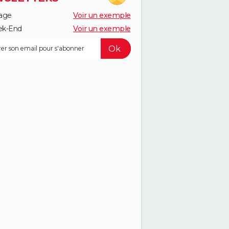
age
Voir un exemple
k-End
Voir un exemple