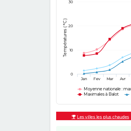
30
Températures ( °C )
20
10
0
Jan
Fev
Mar
Avr
Moyenne nationale : ma
Maximales à Balot
Les villes les plus chaudes