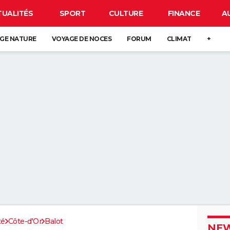
TUALITÉS
SPORT
CULTURE
FINANCE
A
GE NATURE
VOYAGE DE NOCES
FORUM
CLIMAT
+
té
Côte-d'Or
Balot
NEW