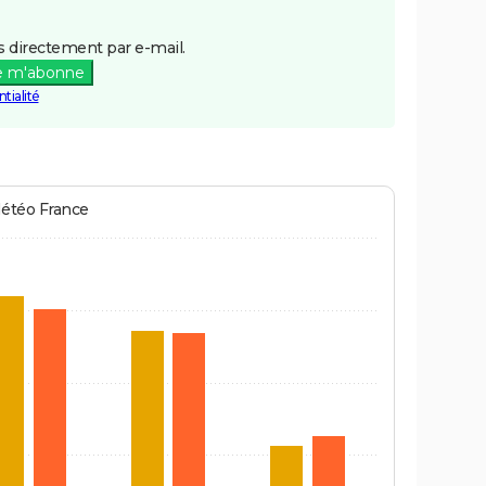
 directement par e-mail.
e m'abonne
tialité
Météo France