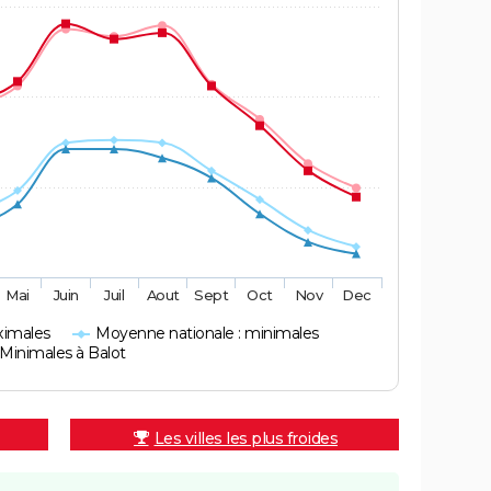
Mai
Juin
Juil
Aout
Sept
Oct
Nov
Dec
ximales
Moyenne nationale : minimales
Minimales à Balot
Les villes les plus froides