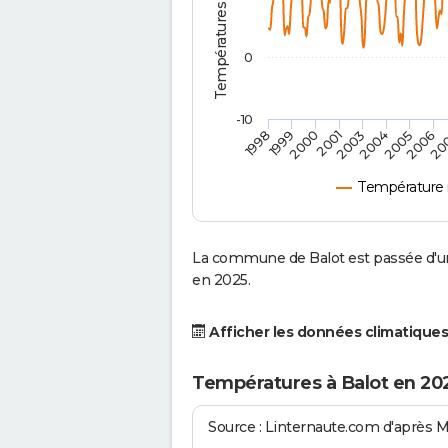
0
-10
2001
2004
1998
2006
2000
2003
2005
1999
20
Température 
La commune de Balot est passée d'un
en 2025.
Afficher les données climatiques
Températures à Balot en 20
Source : Linternaute.com d'après 