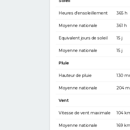
Soleil
Heures d'ensoleillement
365 h
Moyenne nationale
361 h
Equivalent jours de soleil
15 j
Moyenne nationale
15 j
Pluie
Hauteur de pluie
130 
Moyenne nationale
204 
Vent
Vitesse de vent maximale
104 k
Moyenne nationale
169 k