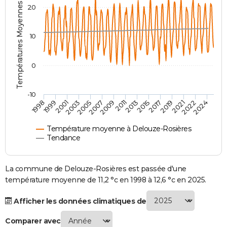
Températures Moyennes ( °C )
20
City break
Voyage de noces
Climat
Destinations
Voyage nature
Forum
+
PHOTO
GUIDES D'ACHAT
10
BONS PLANS
0
CARTE DE VOEUX
Carte Bonne année
Carte Pâques
Carte de Noël
Carte Saint-Valentin
Carte d'anniversaire
DICTIONNAIRE
-10
1998
1999
2001
2003
2005
2007
2009
2011
2013
2015
2017
2019
2021
2022
2024
Biographies
Expressions
Dictionnaire
Citations
Proverbes
PROGRAMME TV
Température moyenne à Delouze-Rosières
COPAINS D'AVANT
Tendance
Se connecter
Collèges
Universités
Service militaire
S'inscrire
Lycées
Primaires
Entreprises
Avis de recherche
AVIS DE DÉCÈS
La commune de Delouze-Rosières est passée d'une
FORUM
température moyenne de 11,2 °c en 1998 à 12,6 °c en 2025.
Lifestyle
Sport
Television
Cinema
Bricolage
Culture
Auto
Voyage
Afficher les données climatiques de
Comparer avec