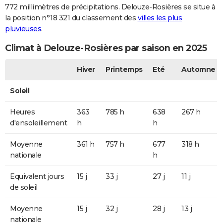
772 millimètres de précipitations. Delouze-Rosières se situe à
la position n°18 321 du classement des
villes les plus
pluvieuses
.
Climat à Delouze-Rosières par saison en 2025
Hiver
Printemps
Eté
Automne
Soleil
Heures
363
785 h
638
267 h
d'ensoleillement
h
h
Moyenne
361 h
757 h
677
318 h
nationale
h
Equivalent jours
15 j
33 j
27 j
11 j
de soleil
Moyenne
15 j
32 j
28 j
13 j
nationale