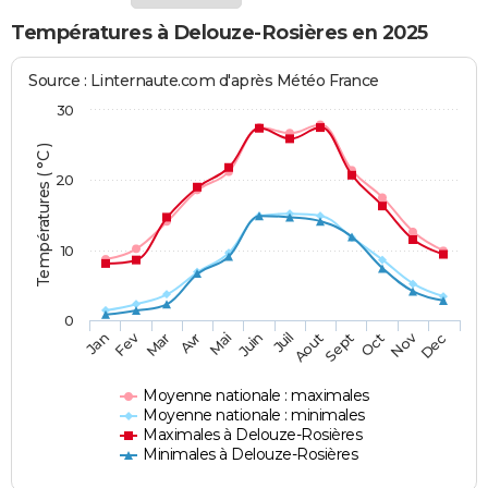
Températures à Delouze-Rosières en 2025
Source : Linternaute.com d'après Météo France
30
Températures ( °C )
20
10
0
Fev
Nov
Jan
Mar
Avr
Mai
Juin
Juil
Aout
Sept
Oct
Dec
Moyenne nationale : maximales
Moyenne nationale : minimales
Maximales à Delouze-Rosières
Minimales à Delouze-Rosières