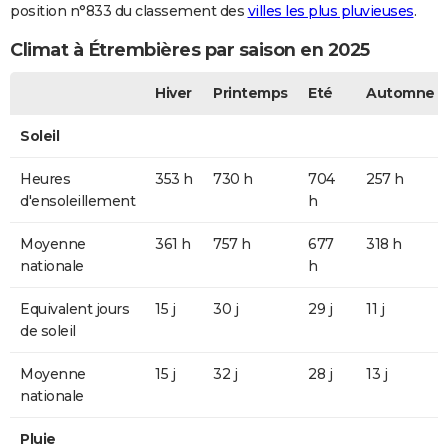
position n°833 du classement des
villes les plus pluvieuses
.
Climat à Étrembières par saison en 2025
Hiver
Printemps
Eté
Automne
Soleil
Heures
353 h
730 h
704
257 h
d'ensoleillement
h
Moyenne
361 h
757 h
677
318 h
nationale
h
Equivalent jours
15 j
30 j
29 j
11 j
de soleil
Moyenne
15 j
32 j
28 j
13 j
nationale
Pluie