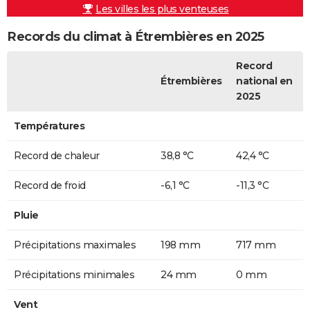
Les villes les plus venteuses
Records du climat à Étrembières en 2025
Record
Étrembières
national en
2025
Températures
Record de chaleur
38,8 °C
42,4 °C
Record de froid
-6,1 °C
-11,3 °C
Pluie
Précipitations maximales
198 mm
717 mm
Précipitations minimales
24 mm
0 mm
Vent