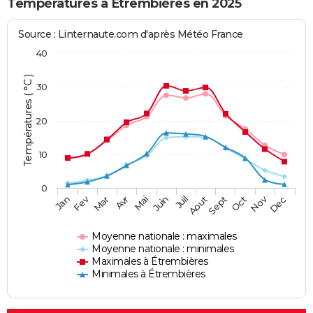
Températures à Étrembières en 2025
Source : Linternaute.com d'après Météo France
40
Températures ( °C )
30
20
10
0
Fev
Nov
Jan
Mar
Avr
Mai
Juin
Juil
Aout
Sept
Oct
Dec
Moyenne nationale : maximales
Moyenne nationale : minimales
Maximales à Étrembières
Minimales à Étrembières