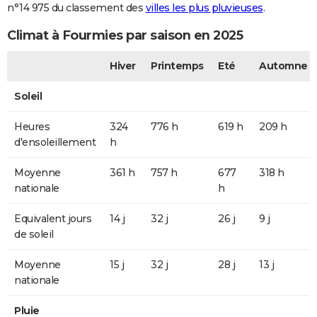
n°14 975 du classement des
villes les plus pluvieuses
.
Climat à Fourmies par saison en 2025
Hiver
Printemps
Eté
Automne
Soleil
Heures
324
776 h
619 h
209 h
d'ensoleillement
h
Moyenne
361 h
757 h
677
318 h
nationale
h
Equivalent jours
14 j
32 j
26 j
9 j
de soleil
Moyenne
15 j
32 j
28 j
13 j
nationale
Pluie