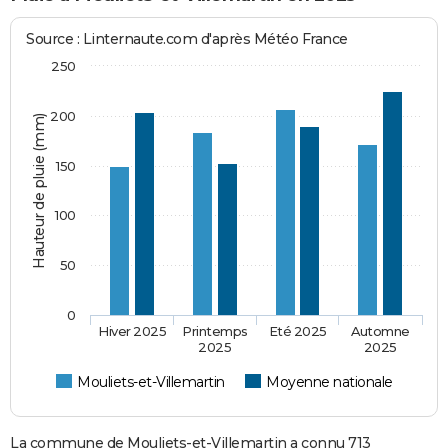
Source : Linternaute.com d'après Météo France
250
200
Hauteur de pluie (mm)
150
100
50
0
Hiver 2025
Printemps
Eté 2025
Automne
2025
2025
Mouliets-et-Villemartin
Moyenne nationale
La commune de Mouliets-et-Villemartin a connu 713