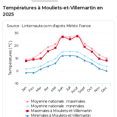
Températures à Mouliets-et-Villemartin en
2025
Source : Linternaute.com d'après Météo France
30
Températures ( °C )
20
10
0
-10
Fev
Nov
Jan
Mar
Avr
Mai
Juin
Juil
Aout
Sept
Oct
Dec
Moyenne nationale : maximales
Moyenne nationale : minimales
Maximales à Mouliets-et-Villemartin
Minimales à Mouliets-et-Villemartin