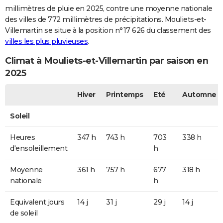
millimètres de pluie en 2025, contre une moyenne nationale
des villes de 772 millimètres de précipitations. Mouliets-et-
Villemartin se situe à la position n°17 626 du classement des
villes les plus pluvieuses
.
Climat à Mouliets-et-Villemartin par saison en
2025
Hiver
Printemps
Eté
Automne
Soleil
Heures
347 h
743 h
703
338 h
d'ensoleillement
h
Moyenne
361 h
757 h
677
318 h
nationale
h
Equivalent jours
14 j
31 j
29 j
14 j
de soleil