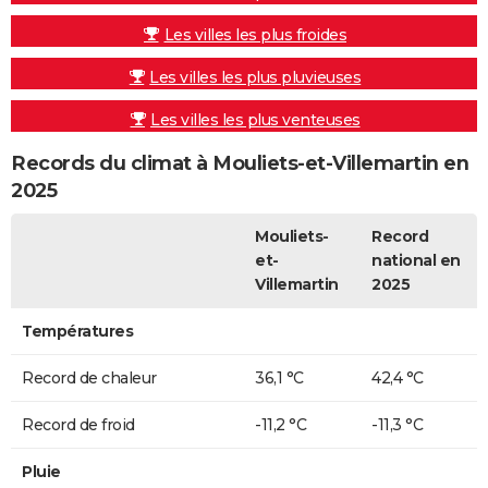
Les villes les plus froides
Les villes les plus pluvieuses
Les villes les plus venteuses
Records du climat à Mouliets-et-Villemartin en
2025
Mouliets-
Record
et-
national en
Villemartin
2025
Températures
Record de chaleur
36,1 °C
42,4 °C
Record de froid
-11,2 °C
-11,3 °C
Pluie