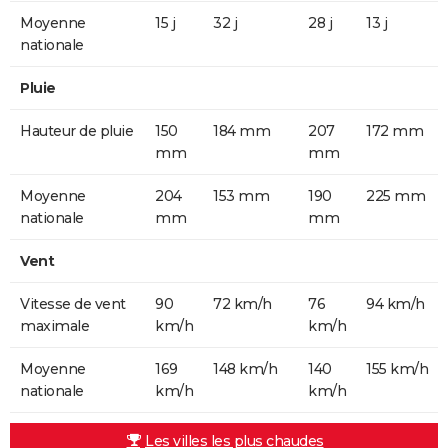
Moyenne
15 j
32 j
28 j
13 j
nationale
Pluie
Hauteur de pluie
150
184 mm
207
172 mm
mm
mm
Moyenne
204
153 mm
190
225 mm
nationale
mm
mm
Vent
Vitesse de vent
90
72 km/h
76
94 km/h
maximale
km/h
km/h
Moyenne
169
148 km/h
140
155 km/h
nationale
km/h
km/h
Les villes les plus chaudes