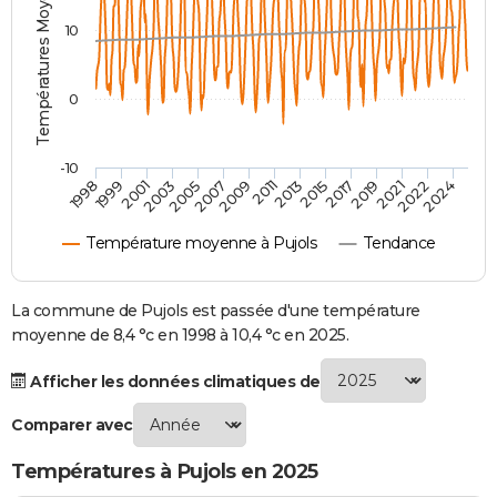
Températures Moyennes ( °C )
City break
Voyage de noces
Climat
Destinations
Voyage nature
Forum
+
PHOTO
10
GUIDES D'ACHAT
0
BONS PLANS
CARTE DE VOEUX
-10
1998
1999
2001
2003
2005
2007
2009
2011
2013
2015
2017
2019
2021
2022
2024
Carte Bonne année
Carte Pâques
Carte de Noël
Carte Saint-Valentin
Carte d'anniversaire
DICTIONNAIRE
Température moyenne à Pujols
Tendance
Biographies
Expressions
Dictionnaire
Citations
Proverbes
PROGRAMME TV
COPAINS D'AVANT
La commune de Pujols est passée d'une température
moyenne de 8,4 °c en 1998 à 10,4 °c en 2025.
Se connecter
Collèges
Universités
Service militaire
S'inscrire
Lycées
Primaires
Entreprises
Avis de recherche
AVIS DE DÉCÈS
Afficher les données climatiques de
FORUM
Comparer avec
Lifestyle
Sport
Television
Cinema
Bricolage
Culture
Auto
Voyage
Températures à Pujols en 2025