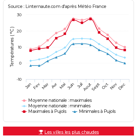
Source : Linternaute.com d'après Météo France
30
Températures ( °C )
20
10
0
-10
Fev
Nov
Jan
Mar
Avr
Mai
Juin
Juil
Aout
Sept
Oct
Dec
Moyenne nationale : maximales
Moyenne nationale : minimales
Maximales à Pujols
Minimales à Pujols
Les villes les plus chaudes