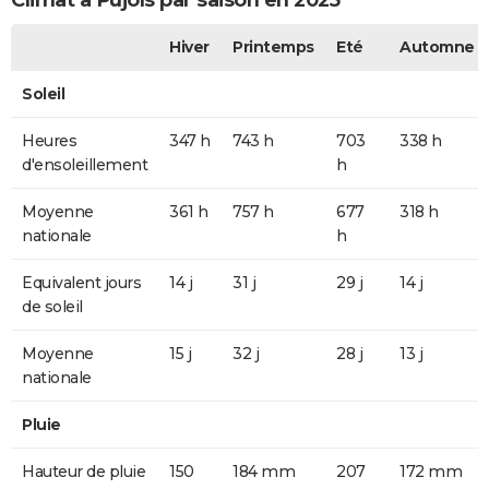
Climat à Pujols par saison en 2025
Hiver
Printemps
Eté
Automne
Soleil
Heures
347 h
743 h
703
338 h
d'ensoleillement
h
Moyenne
361 h
757 h
677
318 h
nationale
h
Equivalent jours
14 j
31 j
29 j
14 j
de soleil
Moyenne
15 j
32 j
28 j
13 j
nationale
Pluie
Hauteur de pluie
150
184 mm
207
172 mm