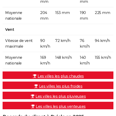
mm
mm
Moyenne
204
153 mm
190
225 mm
nationale
mm
mm
Vent
Vitesse de vent
90
72 km/h
76
94 km/h
maximale
km/h
km/h
Moyenne
169
148 km/h
140
155 km/h
nationale
km/h
km/h
Les villes les plus chaudes
Les villes les plus froides
Les villes les plus pluvieuses
Les villes les plus venteuses