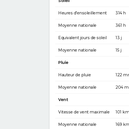
Soleil
Heures d'ensoleillement
314 h
Moyenne nationale
361 h
Equivalent jours de soleil
13 j
Moyenne nationale
15 j
Pluie
Hauteur de pluie
122 
Moyenne nationale
204 
Vent
Vitesse de vent maximale
101 km
Moyenne nationale
169 k