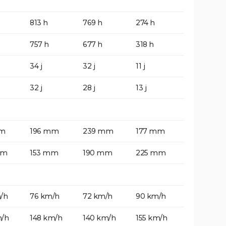
813 h
769 h
274 h
757 h
677 h
318 h
34 j
32 j
11 j
32 j
28 j
13 j
mm
196 mm
239 mm
177 mm
mm
153 mm
190 mm
225 mm
/h
76 km/h
72 km/h
90 km/h
m/h
148 km/h
140 km/h
155 km/h