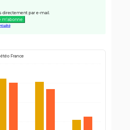
 directement par e-mail.
e m'abonne
tialité
Météo France