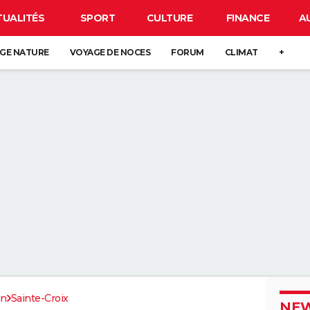
TUALITÉS
SPORT
CULTURE
FINANCE
A
GE NATURE
VOYAGE DE NOCES
FORUM
CLIMAT
+
in
Sainte-Croix
NEW