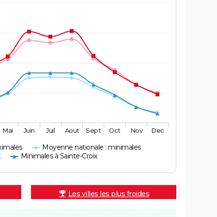
Mai
Juin
Juil
Aout
Sept
Oct
Nov
Dec
ximales
Moyenne nationale : minimales
x
Minimales à Sainte-Croix
Les villes les plus froides