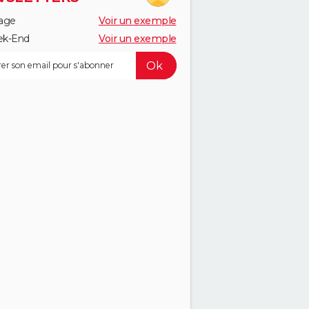
age
Voir un exemple
k-End
Voir un exemple