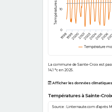
10
0
2001
2003
2004
2005
1998
2006
1999
20
2000
Température moy
La commune de Sainte-Croix est pass
14,1 °c en 2025.
Afficher les données climatiques
Températures à Sainte-Croix
Source : Linternaute.com d'après 