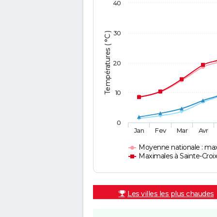
40
30
Températures ( °C )
20
10
0
Jan
Fev
Mar
Avr
Moyenne nationale : ma
Maximales à Sainte-Croi
Les villes les plus chaudes