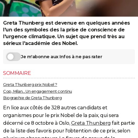
City break
Voyage de noces
Climat
Destinations
Voyage nature
Forum
+
PHOTO
GUIDES D'ACHAT
Greta Thunberg est devenue en quelques années
l'un des symboles des la prise de conscience de
BONS PLANS
l'urgence climatique. Un sujet que prend très au
sérieux l'académie des Nobel.
CARTE DE VOEUX
Carte Bonne année
Carte Pâques
Carte de Noël
Carte Saint-Valentin
Carte d'anniversaire
Je m'abonne aux Infos à ne pas rater
DICTIONNAIRE
Biographies
Expressions
Dictionnaire
Citations
Proverbes
PROGRAMME TV
SOMMAIRE
COPAINS D'AVANT
Greta Thunberg prix Nobel ?
Cop, Milan... Un engagement continu
Se connecter
Collèges
Universités
Service militaire
S'inscrire
Lycées
Primaires
Entreprises
Avis de recherche
AVIS DE DÉCÈS
Biographie de Greta Thunberg
FORUM
En lice aux côtés de 328 autres candidats et
organismes pour le prix Nobel de la paix, qui sera
Lifestyle
Sport
Television
Cinema
Bricolage
Culture
Auto
Voyage
décerné ce 8 octobre à Oslo,
Greta Thunberg
fait partie
de la liste des favoris pour l'obtention de ce prix, selon