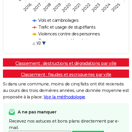
2018
2023
2020
2025
2017
2022
2019
2024
2016
2021
Vols et cambriolages
Trafic et usage de stupéfiants
Violences contre des personnes
Destructions et dégradations
1/2
Escroqueries et fraudes
Classement : destructions et dégradations par ville
Classement : fraudes et escroqueries par ville
Si dans une commune, moins de cinq faits ont été recensés
au cours des trois dernières années, une donnée moyenne est
proposée à la place.
Voir la méthodologie
.
A ne pas manquer
Recevez nos astuces et bons plans directement par e-
mail.