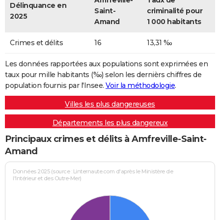
Amfreville-
Taux de
Délinquance en
Saint-
criminalité pour
2025
Amand
1 000 habitants
Crimes et délits
16
13,31 ‰
Les données rapportées aux populations sont exprimées en
taux pour mille habitants (‰) selon les dernièrs chiffres de
population fournis par l'Insee.
Voir la méthodologie
.
Villes les plus dangereuses
Départements les plus dangereux
Principaux crimes et délits à Amfreville-Saint-
Amand
Données 2025 (source : Linternaute.com d'après le Ministère de
l'Intérieur et des Outre-Mer)