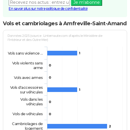
Je m'abonne
En savoir plus sur notre politique de confidentialité
Vols et cambriolages à Amfreville-Saint-Amand
Données 2025 (source : Linternaute.com d'après le Ministère de
l'Intérieur et des Outre-Mer)
Vols sans violence …
1
Vols violents sans
0
arme
Vols avec armes
0
Vols d'accessoires
1
sur véhicules
Vols dans les
0
véhicules
Vols de véhicules
0
Cambriolages de
2
logement