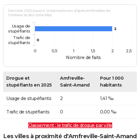
Données 2025 (source : Linternaute.com d'après le Ministère de
l'Intérieur et des Outre-Mer)
Usage de
2
stupéfiants
Trafic de
0
stupéfiants
0
0,5
1
1,5
2
2,5
Nombre de faits
Drogue et
Amfreville-
Pour 1 000
stupéfiants en 2025
Saint-Amand
habitants
Usage de stupéfiants
2
1,41 ‰
Trafic de stupéfiants
0
0,00 ‰
Classement : le trafic de drogue par ville
Les villes à proximité d'Amfreville-Saint-Amand