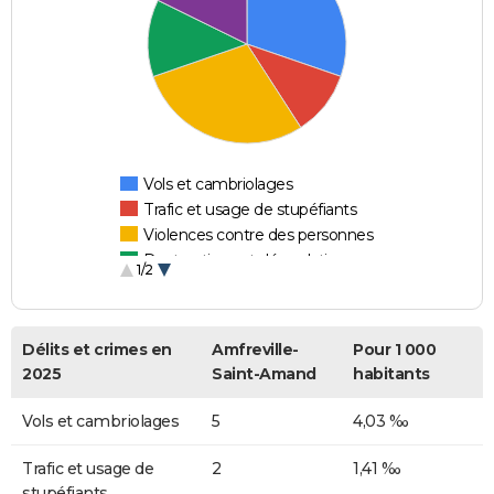
Vols et cambriolages
Trafic et usage de stupéfiants
Violences contre des personnes
Destructions et dégradations
1/2
Escroqueries et fraudes
Délits et crimes en
Amfreville-
Pour 1 000
2025
Saint-Amand
habitants
Vols et cambriolages
5
4,03 ‰
Trafic et usage de
2
1,41 ‰
stupéfiants