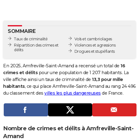
City break
Voyage de noces
Climat
Destinations
Voyage nature
Forum
+
PHOTO
GUIDES D'ACHAT
SOMMAIRE
BONS PLANS
Taux de criminalité
Vols et cambriolages
CARTE DE VOEUX
Répartition des crimes et
Violences et agressions
délits
Drogues et stupéfiants
Carte Bonne année
Carte Pâques
Carte de Noël
Carte Saint-Valentin
Carte d'anniversaire
DICTIONNAIRE
En 2025, Amfreville-Saint-Amand a recensé un total de
16
Biographies
Expressions
Dictionnaire
Citations
Proverbes
PROGRAMME TV
crimes et délits
pour une population de 1 207 habitants. La
ville affiche ainsi un taux de criminalité de
13,3 pour mille
COPAINS D'AVANT
habitants
, ce qui place Amfreville-Saint-Amand au rang 24 496
du classement des
villes les plus dangereuses
de France.
Se connecter
Collèges
Universités
Service militaire
S'inscrire
Lycées
Primaires
Entreprises
Avis de recherche
AVIS DE DÉCÈS
FORUM
Lifestyle
Sport
Television
Cinema
Bricolage
Culture
Auto
Voyage
Nombre de crimes et délits à Amfreville-Saint-
Amand