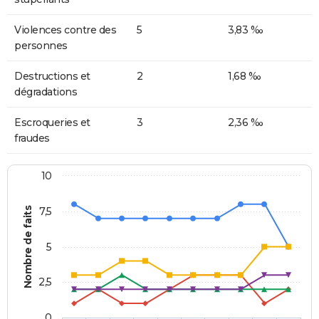
Violences contre des
5
3,83 ‰
personnes
Destructions et
2
1,68 ‰
dégradations
Escroqueries et
3
2,36 ‰
fraudes
10
Nombre de faits
7,5
5
2,5
0