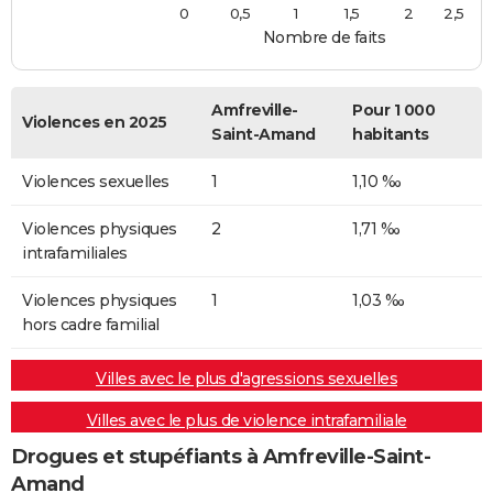
0
0,5
1
1,5
2
2,5
Nombre de faits
Amfreville-
Pour 1 000
Violences en 2025
Saint-Amand
habitants
Violences sexuelles
1
1,10 ‰
Violences physiques
2
1,71 ‰
intrafamiliales
Violences physiques
1
1,03 ‰
hors cadre familial
Villes avec le plus d'agressions sexuelles
Villes avec le plus de violence intrafamiliale
Drogues et stupéfiants à Amfreville-Saint-
Amand