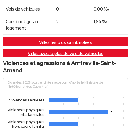
Vols de véhicules
0
0,00 ‰
Cambriolages de
2
1,64 ‰
logement
Villes les plus cambriolées
Villes avec le plus de vols de véhicules
Violences et agressions à Amfreville-Saint-
Amand
Données 2025 (source : Linternaute.com d'après le Ministère de
l'Intérieur et des Outre-Mer)
Violences sexuelles
1
Violences physiques
2
intrafamiliales
Violences physiques
1
hors cadre familial