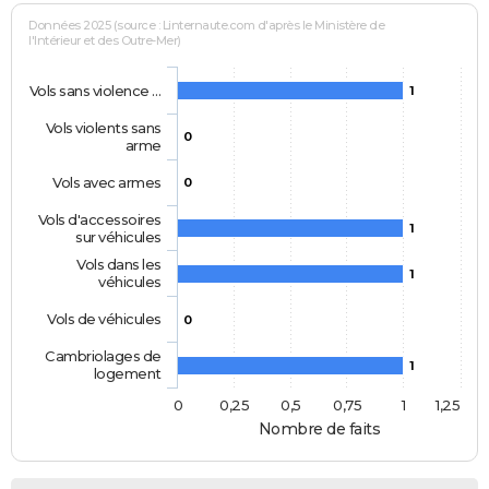
Données 2025 (source : Linternaute.com d'après le Ministère de
l'Intérieur et des Outre-Mer)
Vols sans violence …
1
Vols violents sans
0
arme
Vols avec armes
0
Vols d'accessoires
1
sur véhicules
Vols dans les
1
véhicules
Vols de véhicules
0
Cambriolages de
1
logement
0
0,25
0,5
0,75
1
1,25
Nombre de faits