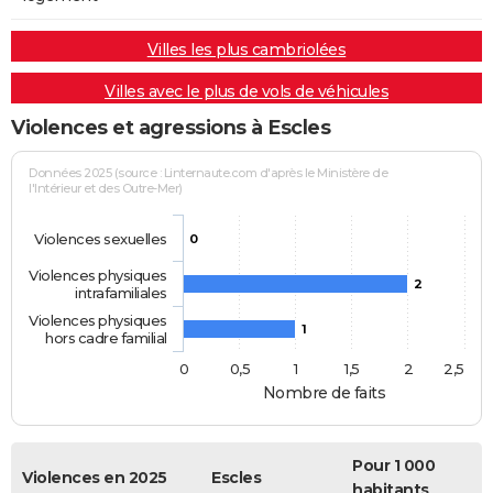
Villes les plus cambriolées
Villes avec le plus de vols de véhicules
Violences et agressions à Escles
Données 2025 (source : Linternaute.com d'après le Ministère de
l'Intérieur et des Outre-Mer)
Violences sexuelles
0
Violences physiques
2
intrafamiliales
Violences physiques
1
hors cadre familial
0
0,5
1
1,5
2
2,5
Nombre de faits
Pour 1 000
Violences en 2025
Escles
habitants