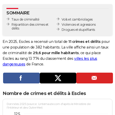
City break
Voyage de noces
Climat
Destinations
Voyage nature
Forum
+
PHOTO
SOMMAIRE
GUIDES D'ACHAT
Taux de criminalité
Vols et cambriolages
Répartition des crimes et
Violences et agressions
BONS PLANS
délits
Drogues et stupéfiants
CARTE DE VOEUX
En 2025, Escles a recensé un total de
11 crimes et délits
pour
Carte Bonne année
Carte Pâques
Carte de Noël
Carte Saint-Valentin
Carte d'anniversaire
une population de 382 habitants. La ville affiche ainsi un taux
DICTIONNAIRE
de criminalité de
29,6 pour mille habitants
, ce qui place
Biographies
Expressions
Dictionnaire
Citations
Proverbes
Escles au rang 13 774 du classement des
villes les plus
PROGRAMME TV
dangereuses
de France.
COPAINS D'AVANT
Se connecter
Collèges
Universités
Service militaire
S'inscrire
Lycées
Primaires
Entreprises
Avis de recherche
AVIS DE DÉCÈS
FORUM
Nombre de crimes et délits à Escles
Lifestyle
Sport
Television
Cinema
Bricolage
Culture
Auto
Voyage
Données 2025 (source : Linternaute.com d'après le Ministère de
l'Intérieur et des Outre-Mer)
12,5