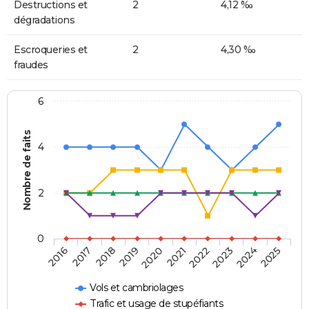
Destructions et
2
4,12 ‰
dégradations
Escroqueries et
2
4,30 ‰
fraudes
6
Nombre de faits
4
2
0
2018
2023
2019
2024
2020
2025
2016
2021
2017
2022
Vols et cambriolages
Trafic et usage de stupéfiants