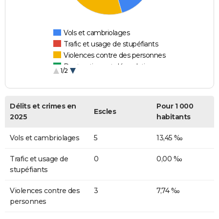
Vols et cambriolages
Trafic et usage de stupéfiants
Violences contre des personnes
Destructions et dégradations
1/2
Escroqueries et fraudes
Délits et crimes en
Pour 1 000
Escles
2025
habitants
Vols et cambriolages
5
13,45 ‰
Trafic et usage de
0
0,00 ‰
stupéfiants
Violences contre des
3
7,74 ‰
personnes