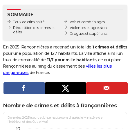
City break
Voyage de noces
Climat
Destinations
Voyage nature
Forum
+
PHOTO
SOMMAIRE
GUIDES D'ACHAT
Taux de criminalité
Vols et cambriolages
Répartition des crimes et
Violences et agressions
BONS PLANS
délits
Drogues et stupéfiants
CARTE DE VOEUX
En 2025, Rançonnières a recensé un total de
1 crimes et délits
Carte Bonne année
Carte Pâques
Carte de Noël
Carte Saint-Valentin
Carte d'anniversaire
pour une population de 127 habitants. La ville affiche ainsi un
DICTIONNAIRE
taux de criminalité de
11,7 pour mille habitants
, ce qui place
Biographies
Expressions
Dictionnaire
Citations
Proverbes
Rançonnières au rang du classement des
villes les plus
PROGRAMME TV
dangereuses
de France.
COPAINS D'AVANT
Se connecter
Collèges
Universités
Service militaire
S'inscrire
Lycées
Primaires
Entreprises
Avis de recherche
AVIS DE DÉCÈS
FORUM
Nombre de crimes et délits à Rançonnières
Lifestyle
Sport
Television
Cinema
Bricolage
Culture
Auto
Voyage
Données 2025 (source : Linternaute.com d'après le Ministère de
l'Intérieur et des Outre-Mer)
10