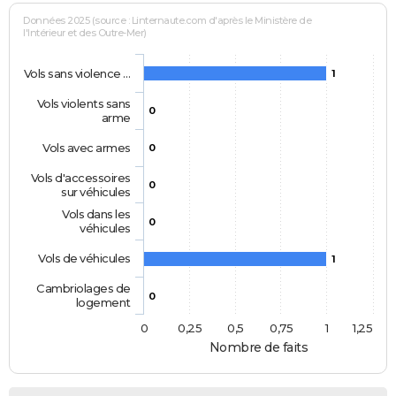
Données 2025 (source : Linternaute.com d'après le Ministère de
l'Intérieur et des Outre-Mer)
Vols sans violence …
1
Vols violents sans
0
arme
Vols avec armes
0
Vols d'accessoires
0
sur véhicules
Vols dans les
0
véhicules
Vols de véhicules
1
Cambriolages de
0
logement
0
0,25
0,5
0,75
1
1,25
Nombre de faits