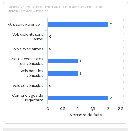
Données 2025 (source : Linternaute.com d'après le Ministère de
l'Intérieur et des Outre-Mer)
Vols sans violence …
2
Vols violents sans
0
arme
Vols avec armes
0
Vols d'accessoires
1
sur véhicules
Vols dans les
1
véhicules
Vols de véhicules
0
Cambriolages de
2
logement
0
0,5
1
1,5
2
2,5
Nombre de faits