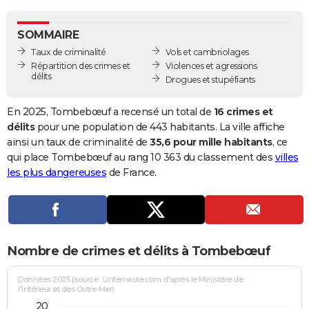
City break
Voyage de noces
Climat
Destinations
Voyage nature
Forum
+
PHOTO
SOMMAIRE
GUIDES D'ACHAT
Taux de criminalité
Vols et cambriolages
Répartition des crimes et
Violences et agressions
BONS PLANS
délits
Drogues et stupéfiants
CARTE DE VOEUX
En 2025, Tombebœuf a recensé un total de
16 crimes et
Carte Bonne année
Carte Pâques
Carte de Noël
Carte Saint-Valentin
Carte d'anniversaire
délits
pour une population de 443 habitants. La ville affiche
DICTIONNAIRE
ainsi un taux de criminalité de
35,6 pour mille habitants
, ce
Biographies
Expressions
Dictionnaire
Citations
Proverbes
qui place Tombebœuf au rang 10 363 du classement des
villes
PROGRAMME TV
les plus dangereuses
de France.
COPAINS D'AVANT
Se connecter
Collèges
Universités
Service militaire
S'inscrire
Lycées
Primaires
Entreprises
Avis de recherche
AVIS DE DÉCÈS
FORUM
Nombre de crimes et délits à Tombebœuf
Lifestyle
Sport
Television
Cinema
Bricolage
Culture
Auto
Voyage
Données 2025 (source : Linternaute.com d'après le Ministère de
l'Intérieur et des Outre-Mer)
20