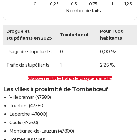
0
0,25
0,5
0,75
1
1,25
Nombre de faits
Drogue et
Pour 1 000
Tombebœuf
stupéfiants en 2025
habitants
Usage de stupéfiants
0
0,00 ‰
Trafic de stupéfiants
1
2,26 ‰
Classement : le trafic de drogue par ville
Les villes à proximité de Tombebœuf
Villebramar (47380)
Tourtrès (47380)
Laperche (47800)
Coulx (47260)
Montignac-de-Lauzun (47800)
Toutes les villes