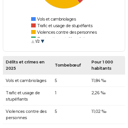
Vols et cambriolages
Trafic et usage de stupéfiants
Violences contre des personnes
Destructions et dégradations
1/2
Escroqueries et fraudes
Délits et crimes en
Pour 1 000
Tombebœuf
2025
habitants
Vols et cambriolages
5
11,84 ‰
Trafic et usage de
1
2,26 ‰
stupéfiants
Violences contre des
5
11,02 ‰
personnes