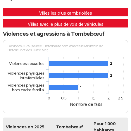
Villes les plus cambriolées
Villes avec le plus de vols de véhicules
Violences et agressions à Tombebœuf
Données 2025 (source : Linternaute.com d'après le Ministère de
l'Intérieur et des Outre-Mer)
Violences sexuelles
2
Violences physiques
2
intrafamiliales
Violences physiques
1
hors cadre familial
0
0,5
1
1,5
2
2,5
Nombre de faits
Pour 1 000
Violences en 2025
Tombebœuf
habitants