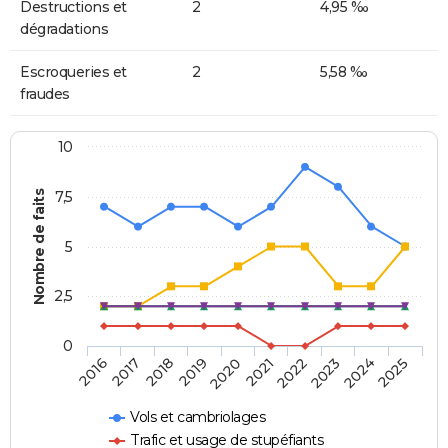
Destructions et
2
4,95 ‰
dégradations
Escroqueries et
2
5,58 ‰
fraudes
10
Nombre de faits
7,5
5
2,5
0
2018
2023
2020
2025
2017
2022
2019
2024
2016
2021
Vols et cambriolages
Trafic et usage de stupéfiants