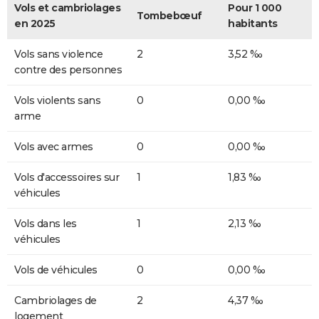
Vols et cambriolages
Pour 1 000
Tombebœuf
en 2025
habitants
Vols sans violence
2
3,52 ‰
contre des personnes
Vols violents sans
0
0,00 ‰
arme
Vols avec armes
0
0,00 ‰
Vols d'accessoires sur
1
1,83 ‰
véhicules
Vols dans les
1
2,13 ‰
véhicules
Vols de véhicules
0
0,00 ‰
Cambriolages de
2
4,37 ‰
logement