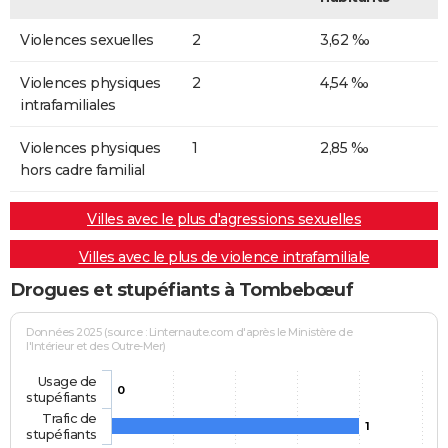
Violences sexuelles
2
3,62 ‰
Violences physiques
2
4,54 ‰
intrafamiliales
Violences physiques
1
2,85 ‰
hors cadre familial
Villes avec le plus d'agressions sexuelles
Villes avec le plus de violence intrafamiliale
Drogues et stupéfiants à Tombebœuf
Données 2025 (source : Linternaute.com d'après le Ministère de
l'Intérieur et des Outre-Mer)
Usage de
0
stupéfiants
Trafic de
1
stupéfiants