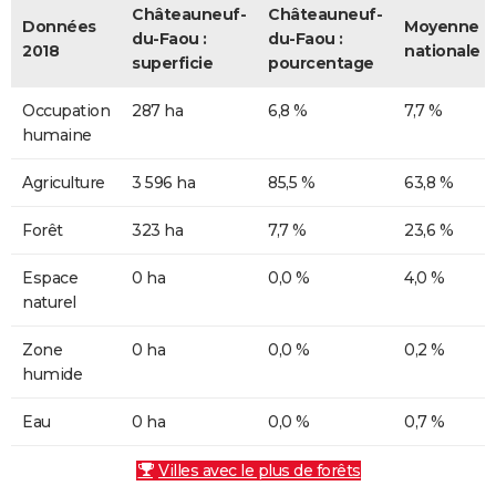
Châteauneuf-
Châteauneuf-
Données
Moyenne
du-Faou :
du-Faou :
2018
nationale
superficie
pourcentage
Occupation
287 ha
6,8 %
7,7 %
humaine
Agriculture
3 596 ha
85,5 %
63,8 %
Forêt
323 ha
7,7 %
23,6 %
Espace
0 ha
0,0 %
4,0 %
naturel
Zone
0 ha
0,0 %
0,2 %
humide
Eau
0 ha
0,0 %
0,7 %
Villes avec le plus de forêts