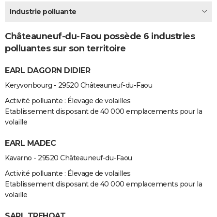
City break
Voyage de noces
Climat
Destinations
Voyage nature
Forum
+
Industrie polluante
PHOTO
GUIDES D'ACHAT
Châteauneuf-du-Faou possède 6 industries
polluantes sur son territoire
BONS PLANS
EARL DAGORN DIDIER
CARTE DE VOEUX
Keryvonbourg - 29520 Châteauneuf-du-Faou
Carte Bonne année
Carte Pâques
Carte de Noël
Carte Saint-Valentin
Carte d'anniversaire
DICTIONNAIRE
Activité polluante : Élevage de volailles
Biographies
Expressions
Dictionnaire
Citations
Proverbes
PROGRAMME TV
Etablissement disposant de 40 000 emplacements pour la
volaille
COPAINS D'AVANT
EARL MADEC
Se connecter
Collèges
Universités
Service militaire
S'inscrire
Lycées
Primaires
Entreprises
Avis de recherche
AVIS DE DÉCÈS
Kavarno - 29520 Châteauneuf-du-Faou
FORUM
Activité polluante : Élevage de volailles
Etablissement disposant de 40 000 emplacements pour la
Lifestyle
Sport
Television
Cinema
Bricolage
Culture
Auto
Voyage
volaille
SARL TREHOAT