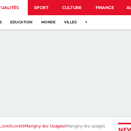
TUALITÉS
SPORT
CULTURE
FINANCE
A
S
EDUCATION
MONDE
VILLES
+
Loire
Loiret
Marigny-les-Usages
Marigny-les-usages
NEW