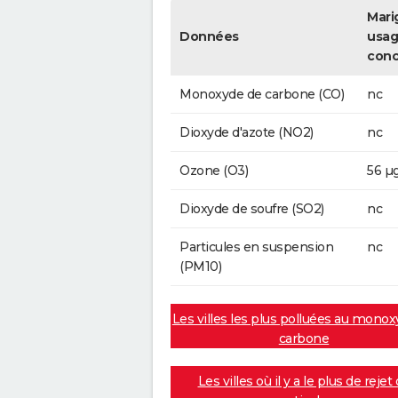
Mari
Données
usag
conc
Monoxyde de carbone (CO)
nc
Dioxyde d'azote (NO2)
nc
Ozone (O3)
56 µ
Dioxyde de soufre (SO2)
nc
Particules en suspension
nc
(PM10)
Les villes les plus polluées au mono
carbone
Les villes où il y a le plus de rejet