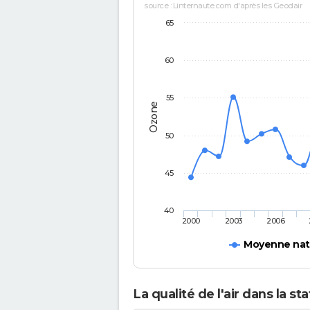
source : Linternaute.com d'après les Geodair
65
60
55
Ozone
50
45
40
2000
2003
2006
Moyenne nat
La qualité de l'air dans la s