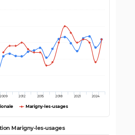
2009
2012
2015
2018
2021
2024
ionale
Marigny-les-usages
tation Marigny-les-usages