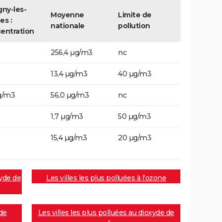
gny-les-
Moyenne
Limite de
es :
nationale
pollution
entration
256,4 µg/m3
nc
13,4 µg/m3
40 µg/m3
g/m3
56,0 µg/m3
nc
1,7 µg/m3
50 µg/m3
15,4 µg/m3
20 µg/m3
xyde de
Les villes les plus polluées à l'ozone
 de
Les villes les plus polluées au dioxyde de