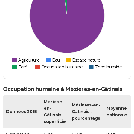
Agriculture
Eau
Espace naturel
Forêt
Occupation humaine
Zone humide
Occupation humaine à Mézières-en-Gâtinais
Mézières-
Mézières-en-
en-
Moyenne
Données 2018
Gâtinais :
Gâtinais :
nationale
pourcentage
superficie