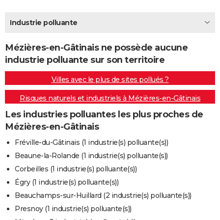
City break
Voyage de noces
Climat
Destinations
Voyage nature
Forum
+
PHOTO
Industrie polluante
GUIDES D'ACHAT
Mézières-en-Gâtinais ne possède aucune
BONS PLANS
industrie polluante sur son territoire
CARTE DE VOEUX
Villes avec le plus de sites pollués ?
Carte Bonne année
Carte Pâques
Carte de Noël
Carte Saint-Valentin
Carte d'anniversaire
DICTIONNAIRE
Risques naturels et industriels à Mézières-en-Gâtinais
Biographies
Expressions
Dictionnaire
Citations
Proverbes
PROGRAMME TV
Les industries polluantes les plus proches de
Mézières-en-Gâtinais
COPAINS D'AVANT
Fréville-du-Gâtinais (1 industrie(s) polluante(s))
Se connecter
Collèges
Universités
Service militaire
S'inscrire
Lycées
Primaires
Entreprises
Avis de recherche
AVIS DE DÉCÈS
Beaune-la-Rolande (1 industrie(s) polluante(s))
Corbeilles (1 industrie(s) polluante(s))
FORUM
Égry (1 industrie(s) polluante(s))
Lifestyle
Sport
Television
Cinema
Bricolage
Culture
Auto
Voyage
Beauchamps-sur-Huillard (2 industrie(s) polluante(s))
Presnoy (1 industrie(s) polluante(s))