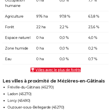
Occupation
0 ha
0,0 %
7,7 %
humaine
Agriculture
976 ha
97,8 %
63,8 %
Forêt
22 ha
2,2 %
23,6 %
Espace naturel
0 ha
0,0 %
4,0 %
Zone humide
0 ha
0,0 %
0,2 %
Eau
0 ha
0,0 %
0,7 %
Villes avec le plus de forêts
Les villes à proximité de Mézières-en-Gâtinais
Fréville-du-Gâtinais (45270)
Ladon (45270)
Lorcy (45490)
Ouzouer-sous-Bellegarde (45270)