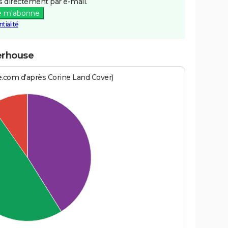
 directement par e-mail.
e m'abonne
tialité
erhouse
e.com d'après Corine Land Cover)