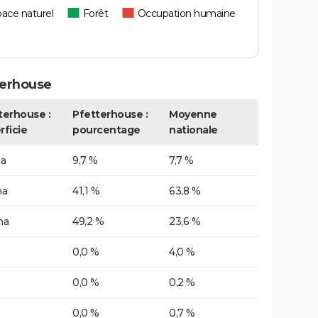
ace naturel
Forêt
Occupation humaine
terhouse
terhouse :
Pfetterhouse :
Moyenne
rficie
pourcentage
nationale
ha
9,7 %
7,7 %
ha
41,1 %
63,8 %
ha
49,2 %
23,6 %
0,0 %
4,0 %
0,0 %
0,2 %
0,0 %
0,7 %