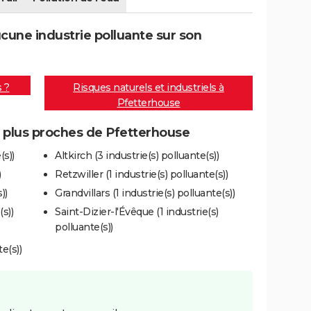
une industrie polluante sur son
s ?
Risques naturels et industriels à
Pfetterhouse
s plus proches de Pfetterhouse
(s))
Altkirch (3 industrie(s) polluante(s))
)
Retzwiller (1 industrie(s) polluante(s))
))
Grandvillars (1 industrie(s) polluante(s))
s))
Saint-Dizier-l'Évêque (1 industrie(s)
polluante(s))
e(s))