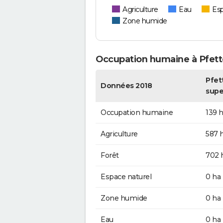
Agriculture
Eau
Esp
Zone humide
Occupation humaine à Pfet
Pfet
Données 2018
supe
Occupation humaine
139 
Agriculture
587 
Forêt
702 
Espace naturel
0 ha
Zone humide
0 ha
Eau
0 ha