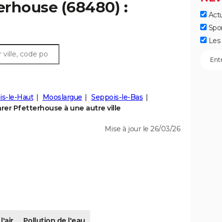
terhouse (68480) :
Actu
Spo
Les 
is-le-Haut
Mooslargue
Seppois-le-Bas
er Pfetterhouse à une autre ville
Mise à jour le 26/03/26
l'air
Pollution de l'eau