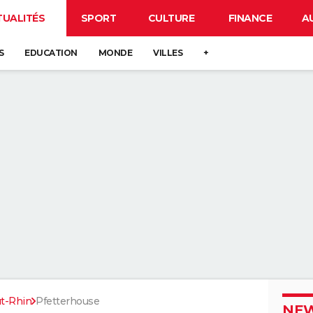
TUALITÉS
SPORT
CULTURE
FINANCE
A
S
EDUCATION
MONDE
VILLES
+
t-Rhin
Pfetterhouse
NEW