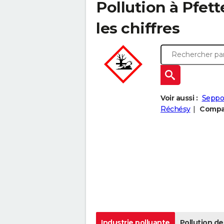
Pollution à Pfet
les chiffres
Voir aussi :
Seppo
Réchésy
Compar
Industrie polluante
Pollution de 