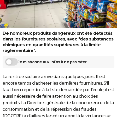
City break
Voyage de noces
Climat
Destinations
Voyage nature
Forum
+
PHOTO
GUIDES D'ACHAT
BONS PLANS
De nombreux produits dangereux ont été détectés
CARTE DE VOEUX
dans les fournitures scolaires, avec "des substances
chimiques en quantités supérieures à la limite
Carte Bonne année
Carte Pâques
Carte de Noël
Carte Saint-Valentin
Carte d'anniversaire
DICTIONNAIRE
réglementaire".
Biographies
Expressions
Dictionnaire
Citations
Proverbes
PROGRAMME TV
Je m'abonne aux Infos à ne pas rater
COPAINS D'AVANT
La rentrée scolaire arrive dans quelques jours. Il est
Se connecter
Collèges
Universités
Service militaire
S'inscrire
Lycées
Primaires
Entreprises
Avis de recherche
AVIS DE DÉCÈS
encore temps d'acheter les dernières fournitures. S'il
faut bien répondre à la liste demandée par l'école, il est
FORUM
aussi nécessaire de faire attention au choix des
Lifestyle
Sport
Television
Cinema
Bricolage
Culture
Auto
Voyage
produits. La Direction générale de la concurrence, de la
consommation et de la répression des fraudes
(DGCCRF) a d'ailleurs lancé un appel à la vigilance sur