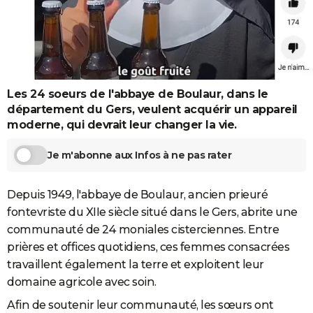
City break
Voyage de noces
Climat
Destinations
Voyage nature
Forum
+
PHOTO
GUIDES D'ACHAT
BONS PLANS
Les 24 soeurs de l'abbaye de Boulaur, dans le
CARTE DE VOEUX
département du Gers, veulent acquérir un appareil
moderne, qui devrait leur changer la vie.
Carte Bonne année
Carte Pâques
Carte de Noël
Carte Saint-Valentin
Carte d'anniversaire
DICTIONNAIRE
Je m'abonne aux Infos à ne pas rater
Biographies
Expressions
Dictionnaire
Citations
Proverbes
PROGRAMME TV
COPAINS D'AVANT
Depuis 1949, l'abbaye de Boulaur, ancien prieuré
fontevriste du XIIe siècle situé dans le Gers, abrite une
Se connecter
Collèges
Universités
Service militaire
S'inscrire
Lycées
Primaires
Entreprises
Avis de recherche
AVIS DE DÉCÈS
communauté de 24 moniales cisterciennes. Entre
FORUM
prières et offices quotidiens, ces femmes consacrées
travaillent également la terre et exploitent leur
Lifestyle
Sport
Television
Cinema
Bricolage
Culture
Auto
Voyage
domaine agricole avec soin.
Afin de soutenir leur communauté, les sœurs ont