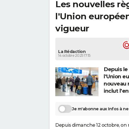
Les nouvelles rè
l'Union europée
vigueur
La Rédaction
14 octobre 2025 17:15
Depuis le
l'Union e
nouveau r
inclut l'e
Je m'abonne aux Infos à ne 
Depuis dimanche 12 octobre, on 