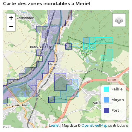
Carte des zones inondables à Mériel
+
−
Faible
Moyen
Fort
Leaflet
|
Map data ©
OpenStreetMap
contributors