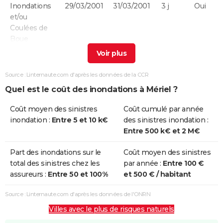
Inondations
29/03/2001
31/03/2001
3 j
Oui
et/ou
Coulées de
Boue
Inondations
25/12/1999
29/12/1999
5 j
Non
et/ou
Source : Linternaute.com d'après les données de la CCR
Coulées de
Quel est le coût des inondations à Mériel ?
Boue
Coût moyen des sinistres
Coût cumulé par année
Inondations
05/08/1997
06/08/1997
2 j
Oui
inondation :
Entre 5 et 10 k€
des sinistres inondation :
et/ou
Entre 500 k€ et 2 M€
Coulées de
Boue
Part des inondations sur le
Coût moyen des sinistres
total des sinistres chez les
par année :
Entre 100 €
Inondations
24/04/1995
24/04/1995
1 j
Oui
assureurs :
Entre 50 et 100%
et 500 € / habitant
et/ou
Coulées de
Source : Linternaute.com d'après les données de l'ONRN
Boue
Villes avec le plus de risques naturels
Inondations
17/01/1995
05/02/1995
20 j
Oui