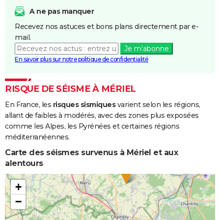
et/ou
A ne pas manquer
Coulées de
Recevez nos astuces et bons plans directement par e-
Boue
mail.
Je m'abonne
Inondations
22/12/1993
18/01/1994
28 j
Oui
En savoir plus sur notre politique de confidentialité
et/ou
Coulées de
Boue
RISQUE DE SÉISME À MÉRIEL
En France, les
risques sismiques
varient selon les régions,
Inondations
22/08/1991
22/08/1991
1 j
Oui
allant de faibles à modérés, avec des zones plus exposées
et/ou
comme les Alpes, les Pyrénées et certaines régions
Coulées de
méditerranéennes.
Boue
Carte des séismes survenus à Mériel et aux
Inondations
11/08/1986
11/08/1986
1 j
Oui
alentours
et/ou
Coulées de
+
Boue
−