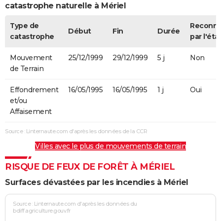
catastrophe naturelle à Mériel
Type de
Reconn
Début
Fin
Durée
catastrophe
par l'éta
Mouvement
25/12/1999
29/12/1999
5 j
Non
de Terrain
Effondrement
16/05/1995
16/05/1995
1 j
Oui
et/ou
Affaisement
Source : Linternaute.com d'après les données de la CCR
Villes avec le plus de mouvements de terrain
RISQUE DE FEUX DE FORÊT À MÉRIEL
Surfaces dévastées par les incendies à Mériel
Source : Linternaute.com d'après les données du
bdiff.agriculture.gouv.fr