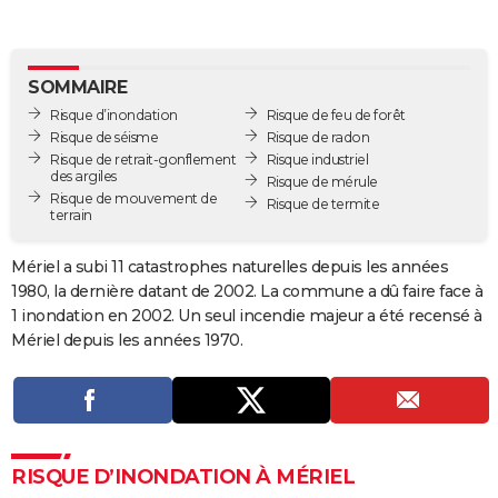
City break
Voyage de noces
Climat
Destinations
Voyage nature
Forum
+
PHOTO
GUIDES D'ACHAT
SOMMAIRE
Risque d’inondation
Risque de feu de forêt
BONS PLANS
Risque de séisme
Risque de radon
Risque de retrait-gonflement
Risque industriel
CARTE DE VOEUX
des argiles
Risque de mérule
Risque de mouvement de
Carte Bonne année
Carte Pâques
Carte de Noël
Carte Saint-Valentin
Carte d'anniversaire
Risque de termite
DICTIONNAIRE
terrain
Biographies
Expressions
Dictionnaire
Citations
Proverbes
PROGRAMME TV
Mériel a subi 11 catastrophes naturelles depuis les années
1980, la dernière datant de 2002. La commune a dû faire face à
COPAINS D'AVANT
1 inondation en 2002. Un seul incendie majeur a été recensé à
Se connecter
Collèges
Universités
Service militaire
S'inscrire
Lycées
Primaires
Entreprises
Avis de recherche
Mériel depuis les années 1970.
AVIS DE DÉCÈS
FORUM
Lifestyle
Sport
Television
Cinema
Bricolage
Culture
Auto
Voyage
RISQUE D’INONDATION À MÉRIEL