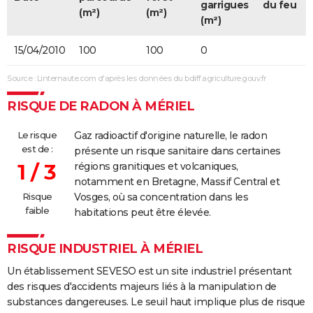
garrigues
du feu
(m²)
(m²)
(m²)
15/04/2010
100
100
0
Source : Linternaute.com d'après les données du bdiff.agriculture.gouv.fr
RISQUE DE RADON À MÉRIEL
Le risque
Gaz radioactif d'origine naturelle, le radon
est de :
présente un risque sanitaire dans certaines
1 / 3
régions granitiques et volcaniques,
notamment en Bretagne, Massif Central et
Risque
Vosges, où sa concentration dans les
faible
habitations peut être élevée.
RISQUE INDUSTRIEL À MÉRIEL
Un établissement SEVESO est un site industriel présentant
des risques d'accidents majeurs liés à la manipulation de
substances dangereuses. Le seuil haut implique plus de risque