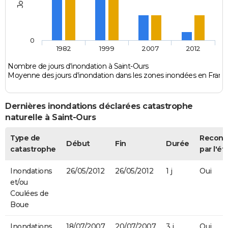
0
1982
1999
2007
2012
Nombre de jours d'inondation à Saint-Ours
Moyenne des jours d'inondation dans les zones inondées en Franc
Dernières inondations déclarées catastrophe
naturelle à Saint-Ours
Type de
Recon
Début
Fin
Durée
catastrophe
par l'ét
Inondations
26/05/2012
26/05/2012
1 j
Oui
et/ou
Coulées de
Boue
Inondations
18/07/2007
20/07/2007
3 j
Oui