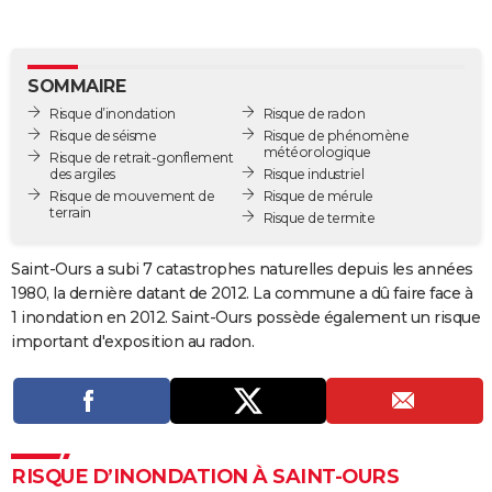
City break
Voyage de noces
Climat
Destinations
Voyage nature
Forum
+
PHOTO
GUIDES D'ACHAT
SOMMAIRE
Risque d’inondation
Risque de radon
BONS PLANS
Risque de séisme
Risque de phénomène
météorologique
Risque de retrait-gonflement
CARTE DE VOEUX
des argiles
Risque industriel
Risque de mouvement de
Risque de mérule
Carte Bonne année
Carte Pâques
Carte de Noël
Carte Saint-Valentin
Carte d'anniversaire
DICTIONNAIRE
terrain
Risque de termite
Biographies
Expressions
Dictionnaire
Citations
Proverbes
PROGRAMME TV
Saint-Ours a subi 7 catastrophes naturelles depuis les années
1980, la dernière datant de 2012. La commune a dû faire face à
COPAINS D'AVANT
1 inondation en 2012. Saint-Ours possède également un risque
Se connecter
Collèges
Universités
Service militaire
S'inscrire
Lycées
Primaires
Entreprises
Avis de recherche
AVIS DE DÉCÈS
important d'exposition au radon.
FORUM
Lifestyle
Sport
Television
Cinema
Bricolage
Culture
Auto
Voyage
RISQUE D’INONDATION À SAINT-OURS