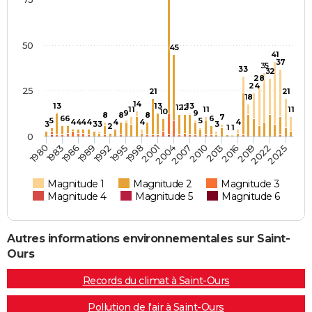
50
45
41
37
35
33
32
28
24
25
21
21
18
14
13
13
13
12
12
11
11
11
10
9
9
8
8
8
7
6
6
6
5
5
4
4
4
4
4
4
4
3
3
3
3
2
1
1
0
1983
2010
2016
1989
1995
2022
2001
1980
2007
2013
1986
1992
2019
2025
1998
2004
Magnitude 1
Magnitude 2
Magnitude 3
Magnitude 4
Magnitude 5
Magnitude 6
Autres informations environnementales sur Saint-
Ours
Records du climat à Saint-Ours
Pollution de l'air à Saint-Ours