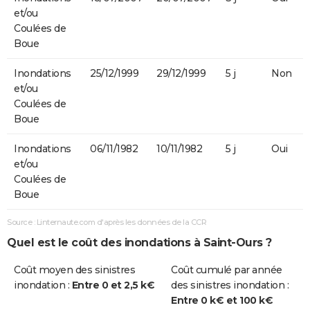
et/ou
Coulées de
Boue
Inondations
25/12/1999
29/12/1999
5 j
Non
et/ou
Coulées de
Boue
Inondations
06/11/1982
10/11/1982
5 j
Oui
et/ou
Coulées de
Boue
Source : Linternaute.com d'après les données de la CCR
Quel est le coût des inondations à Saint-Ours ?
Coût moyen des sinistres
Coût cumulé par année
inondation :
Entre 0 et 2,5 k€
des sinistres inondation :
Entre 0 k€ et 100 k€