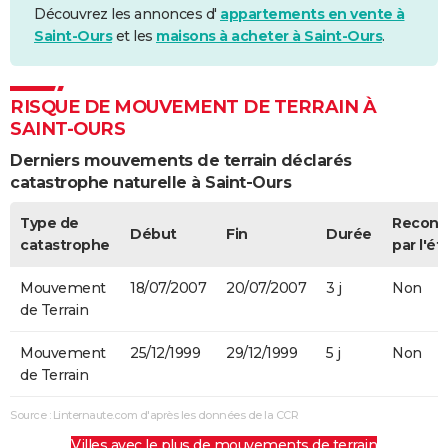
Découvrez les annonces d'
appartements en vente à
Saint-Ours
et les
maisons à acheter à Saint-Ours
.
RISQUE DE MOUVEMENT DE TERRAIN À
SAINT-OURS
Derniers mouvements de terrain déclarés
catastrophe naturelle à Saint-Ours
Type de
Recon
Début
Fin
Durée
catastrophe
par l'ét
Mouvement
18/07/2007
20/07/2007
3 j
Non
de Terrain
Mouvement
25/12/1999
29/12/1999
5 j
Non
de Terrain
Source : Linternaute.com d'après les données de la CCR
Villes avec le plus de mouvements de terrain