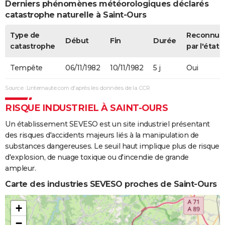
Derniers phénomènes météorologiques déclarés
catastrophe naturelle à Saint-Ours
Type de
Reconnue
Début
Fin
Durée
catastrophe
par l'état
Tempête
06/11/1982
10/11/1982
5 j
Oui
Source : Linternaute.com d'après les données de la CCR
RISQUE INDUSTRIEL À SAINT-OURS
Un établissement SEVESO est un site industriel présentant
des risques d'accidents majeurs liés à la manipulation de
substances dangereuses. Le seuil haut implique plus de risque
d'explosion, de nuage toxique ou d'incendie de grande
ampleur.
Carte des industries SEVESO proches de Saint-Ours
+
−