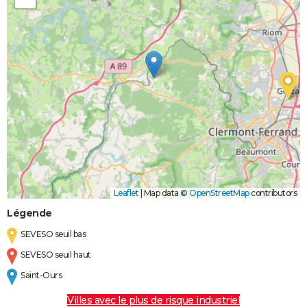
Leaflet
|
Map data ©
OpenStreetMap
contributors
Légende
SEVESO seuil bas
SEVESO seuil haut
Saint-Ours
Villes avec le plus de risque industriel