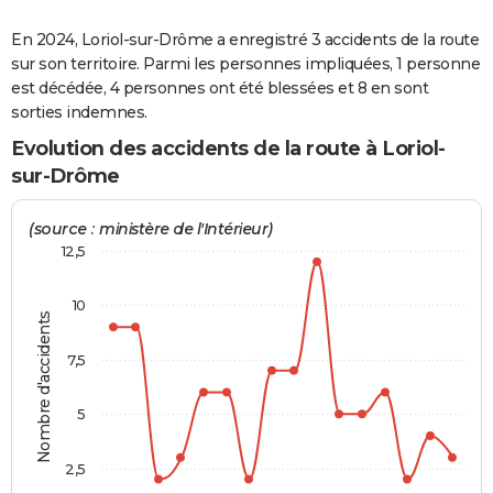
City break
Voyage de noces
Climat
Destinations
Voyage nature
Forum
+
PHOTO
En 2024, Loriol-sur-Drôme a enregistré 3 accidents de la route
sur son territoire. Parmi les personnes impliquées, 1 personne
GUIDES D'ACHAT
est décédée, 4 personnes ont été blessées et 8 en sont
sorties indemnes.
BONS PLANS
Evolution des accidents de la route à Loriol-
CARTE DE VOEUX
sur-Drôme
Carte Bonne année
Carte Pâques
Carte de Noël
Carte Saint-Valentin
Carte d'anniversaire
DICTIONNAIRE
(source : ministère de l'Intérieur)
Biographies
Expressions
Dictionnaire
Citations
Proverbes
PROGRAMME TV
12,5
COPAINS D'AVANT
10
Nombre d'accidents
Se connecter
Collèges
Universités
Service militaire
S'inscrire
Lycées
Primaires
Entreprises
Avis de recherche
AVIS DE DÉCÈS
7,5
FORUM
5
Lifestyle
Sport
Television
Cinema
Bricolage
Culture
Auto
Voyage
2,5