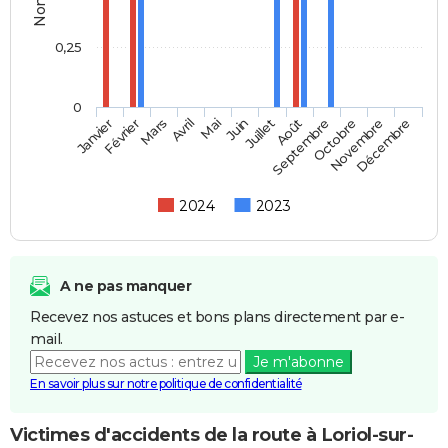
0,25
0
Février
Mai
Août
Novembre
Mars
Juin
Septembre
Décembre
Janvier
Avril
Juillet
Octobre
2024
2023
A ne pas manquer
Recevez nos astuces et bons plans directement par e-
mail.
Je m'abonne
En savoir plus sur notre politique de confidentialité
Victimes d'accidents de la route à Loriol-sur-