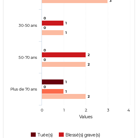
3
0
1
30-50 ans
0
1
0
2
50-70 ans
0
2
1
0
Plus de 70 ans
1
2
0
1
2
3
4
Values
Tuée(s)
Blessé(s) grave(s)