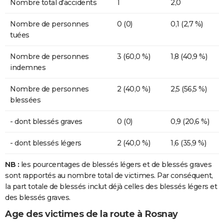
Nombre total d'accidents
1
2,0
Nombre de personnes
0 (0)
0,1 (2,7 %)
tuées
Nombre de personnes
3 (60,0 %)
1,8 (40,9 %)
indemnes
Nombre de personnes
2 (40,0 %)
2,5 (56,5 %)
blessées
- dont blessés graves
0 (0)
0,9 (20,6 %)
- dont blessés légers
2 (40,0 %)
1,6 (35,9 %)
NB :
les pourcentages de blessés légers et de blessés graves
sont rapportés au nombre total de victimes. Par conséquent,
la part totale de blessés inclut déjà celles des blessés légers et
des blessés graves.
Age des victimes de la route à Rosnay