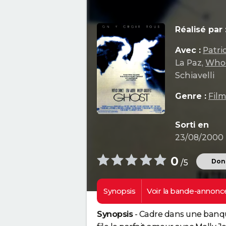
Réalisé par 
Avec :
Patri
La Paz,
Whoo
Schiavelli
Genre :
Film
Sorti en
23/08/2000
0
Donn
/5
Synopsis
Voir la
bande-annonc
Synopsis
- Cadre dans une banq