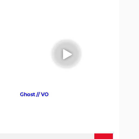
Tim Burton vaut-elle le coup ?
 ?
iques,
Le Seigneur des Anneaux 1 : pourquoi
le tournage a été difficile pour les
acteurs ?
 :
La Ligne verte
ussi
sting,
Dracula
Le Labyrinthe de Pan
Ghost // VO