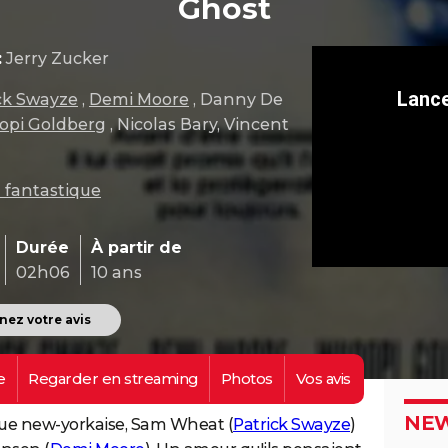
Ghost
:
Jerry Zucker
ck Swayze
,
Demi Moore
, Danny De
pi Goldberg
, Nicolas Bary, Vincent
 fantastique
Durée
À partir de
02h06
10 ans
ez votre avis
e
Regarder en
streaming
Photos
Vos
avis
NEW
ue new-yorkaise, Sam Wheat (
Patrick Swayze
)