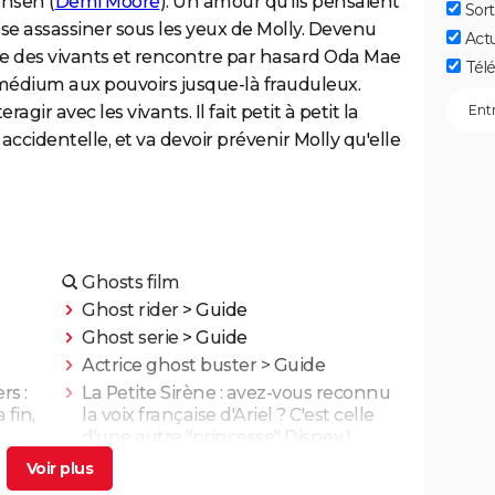
ensen (
Demi Moore
). Un amour qu'ils pensaient
Sort
se assassiner sous les yeux de Molly. Devenu
Act
de des vivants et rencontre par hasard Oda Mae
Télé
 médium aux pouvoirs jusque-là frauduleux.
gir avec les vivants. Il fait petit à petit la
 accidentelle, et va devoir prévenir Molly qu'elle
Ghosts film
Ghost rider
> Guide
Ghost serie
> Guide
Actrice ghost buster
> Guide
rs :
La Petite Sirène : avez-vous reconnu
 fin,
la voix française d'Ariel ? C'est celle
d'une autre "princesse" Disney !
Beetlejuice 2 : la suite du film culte de