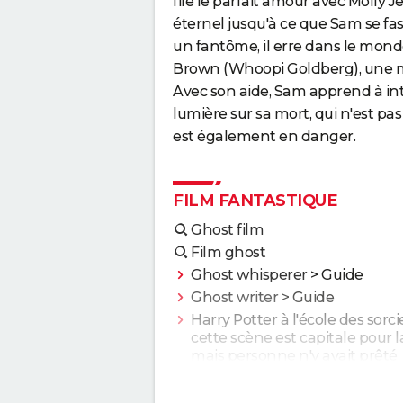
file le parfait amour avec Molly J
éternel jusqu'à ce que Sam se fas
un fantôme, il erre dans le mon
Brown (
Whoopi Goldberg
), une
Avec son aide, Sam apprend à intera
lumière sur sa mort, qui n'est pas
est également en danger.
FILM FANTASTIQUE
Ghost film
Film ghost
Ghost whisperer
> Guide
Ghost writer
> Guide
Harry Potter à l'école des sorcie
cette scène est capitale pour la
mais personne n'y avait prêté
attention à sa sortie
Les Animaux fantastiques 3 :