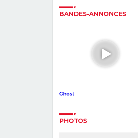
pourquoi Johnny Depp a été
remplacé par Mads Mikkelsen
BANDES-ANNONCES
Donjons & Dragons le film : crit
avis, bande-annonce, séance,
streaming...
Le Hobbit, un voyage inattendu
pourquoi la production a été a
compliquée ?
La forme de l'eau : synopsis, ca
bande-annonce, streaming,...
L'Histoire sans fin
Ghost
PHOTOS