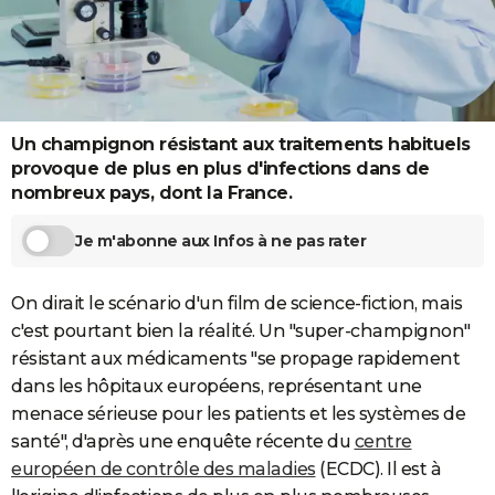
City break
Voyage de noces
Climat
Destinations
Voyage nature
Forum
+
PHOTO
GUIDES D'ACHAT
BONS PLANS
Un champignon résistant aux traitements habituels
CARTE DE VOEUX
provoque de plus en plus d'infections dans de
nombreux pays, dont la France.
Carte Bonne année
Carte Pâques
Carte de Noël
Carte Saint-Valentin
Carte d'anniversaire
DICTIONNAIRE
Je m'abonne aux Infos à ne pas rater
Biographies
Expressions
Dictionnaire
Citations
Proverbes
PROGRAMME TV
COPAINS D'AVANT
On dirait le scénario d'un film de science-fiction, mais
c'est pourtant bien la réalité. Un "super-champignon"
Se connecter
Collèges
Universités
Service militaire
S'inscrire
Lycées
Primaires
Entreprises
Avis de recherche
AVIS DE DÉCÈS
résistant aux médicaments "se propage rapidement
FORUM
dans les hôpitaux européens, représentant une
menace sérieuse pour les patients et les systèmes de
Lifestyle
Sport
Television
Cinema
Bricolage
Culture
Auto
Voyage
santé", d'après une enquête récente du
centre
européen de contrôle des maladies
(ECDC). Il est à