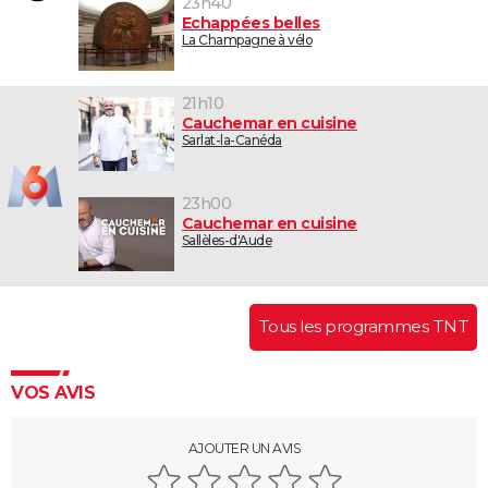
23h40
Echappées belles
La Champagne à vélo
21h10
Cauchemar en cuisine
Sarlat-la-Canéda
23h00
Cauchemar en cuisine
Sallèles-d'Aude
Tous les programmes TNT
VOS AVIS
AJOUTER UN AVIS