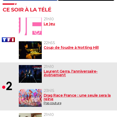
CE SOIR À LA TÉLÉ
21h10
Le jeu
22h55
Coup de foudre à Notting Hill
21h10
Laurent Gerra, l'anniversaire-
événement
23h15
Drag Race France : une seule sera la
reine
Pop couture
21h10