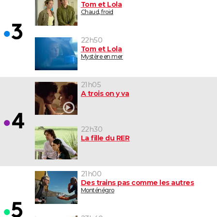
Tom et Lola
Chaud, froid
22h50
Tom et Lola
Mystère en mer
21h05
A trois on y va
22h30
La fille du RER
21h00
Des trains pas comme les autres
Monténégro