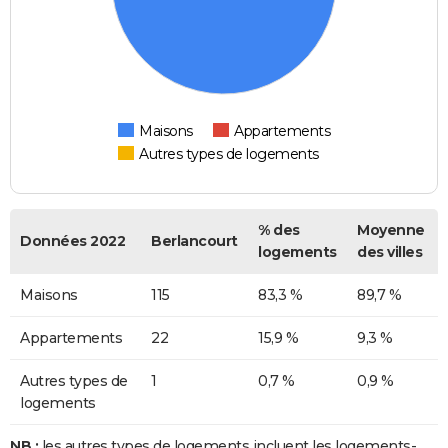
Maisons
Appartements
Autres types de logements
% des
Moyenne
Données 2022
Berlancourt
logements
des villes
Maisons
115
83,3 %
89,7 %
Appartements
22
15,9 %
9,3 %
Autres types de
1
0,7 %
0,9 %
logements
NB :
les autres types de logements incluent les logements-