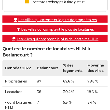
Locataires hébergés à titre gratuit
Les villes qui comptent le plus de propriétaires
Les villes qui comptent le plus de locataires
Les villes qui comptent le plus de locataires HLM
Quel est le nombre de locataires HLM à
Berlancourt ?
% des
Moyenne
Données 2022
Berlancourt
logements
des villes
Propriétaires
87
69,6 %
78,6 %
Locataires
38
30,4 %
18,6 %
- dont locataires
7
5,6 %
3,4 %
HLM