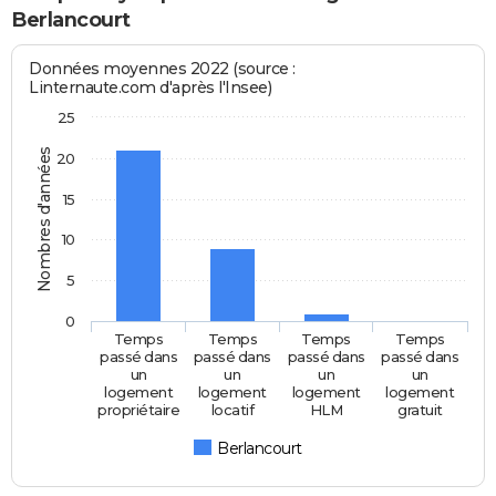
Berlancourt
Données moyennes 2022 (source :
Linternaute.com d'après l'Insee)
25
Nombres d'années
20
15
10
5
0
Temps
Temps
Temps
Temps
passé dans
passé dans
passé dans
passé dans
un
un
un
un
logement
logement
logement
logement
propriétaire
locatif
HLM
gratuit
Berlancourt