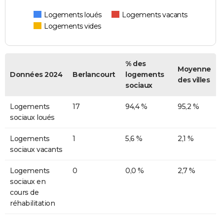
Logements loués
Logements vacants
Logements vides
% des
Moyenne
Données 2024
Berlancourt
logements
des villes
sociaux
Logements
17
94,4 %
95,2 %
sociaux loués
Logements
1
5,6 %
2,1 %
sociaux vacants
Logements
0
0,0 %
2,7 %
sociaux en
cours de
réhabilitation