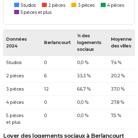
Studios
2 pièces
3 pièces
4 pièces
5 pièces et plus
% des
Données
Moyenne
Berlancourt
logements
2024
des villes
sociaux
Studios
0
0,0 %
7,4 %
2 pièces
6
33,3 %
20,2 %
3 pièces
12
66,7 %
37,0 %
4 pièces
0
0,0 %
27,8 %
5 pièces
0
0,0 %
7,5 %
et plus
Loyer des logements sociaux à Berlancourt