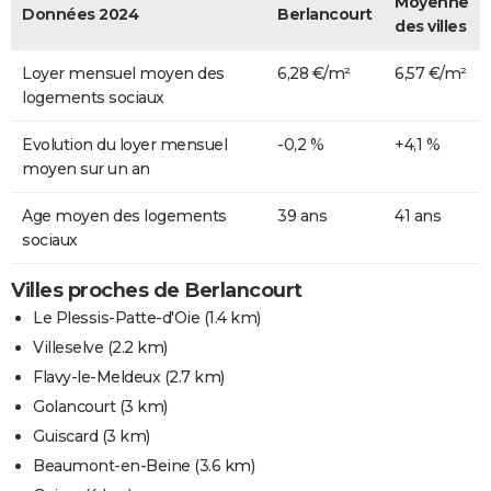
Moyenne
Données 2024
Berlancourt
des villes
Loyer mensuel moyen des
6,28 €/m²
6,57 €/m²
logements sociaux
Evolution du loyer mensuel
-0,2 %
+4,1 %
moyen sur un an
Age moyen des logements
39 ans
41 ans
sociaux
Villes proches de Berlancourt
Le Plessis-Patte-d'Oie
(1.4 km)
Villeselve
(2.2 km)
Flavy-le-Meldeux
(2.7 km)
Golancourt
(3 km)
Guiscard
(3 km)
Beaumont-en-Beine
(3.6 km)