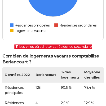
Résidences principales
Résidences secondaires
Logements vacants
Les villes où acheter sa résidence secondaire
Combien de logements vacants comptabilise
Berlancourt ?
% des
Moyenne
Données 2022
Berlancourt
logements
des villes
Résidences
125
90,6 %
78,4 %
principales
Résidences
4
2,9 %
12,9 %