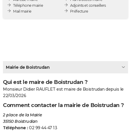
Téléphone mairie
Adjoints et conseillers
City break
Voyage de noces
Climat
Destinations
Voyage nature
Forum
+
PHOTO
Mail mairie
Préfecture
GUIDES D'ACHAT
BONS PLANS
CARTE DE VOEUX
Carte Bonne année
Carte Pâques
Carte de Noël
Carte Saint-Valentin
Carte d'anniversaire
DICTIONNAIRE
Biographies
Expressions
Dictionnaire
Citations
Proverbes
PROGRAMME TV
Mairie de Boistrudan
COPAINS D'AVANT
Qui est le maire de Boistrudan ?
Se connecter
Collèges
Universités
Service militaire
S'inscrire
Lycées
Primaires
Entreprises
Avis de recherche
Monsieur Didier RAUFLET est maire de Boistrudan depuis le
AVIS DE DÉCÈS
22/03/2026
FORUM
Comment contacter la mairie de Boistrudan ?
Lifestyle
Sport
Television
Cinema
Bricolage
Culture
Auto
Voyage
2 place de la Mairie
35150 Boistrudan
Téléphone :
02 99 44 47 13