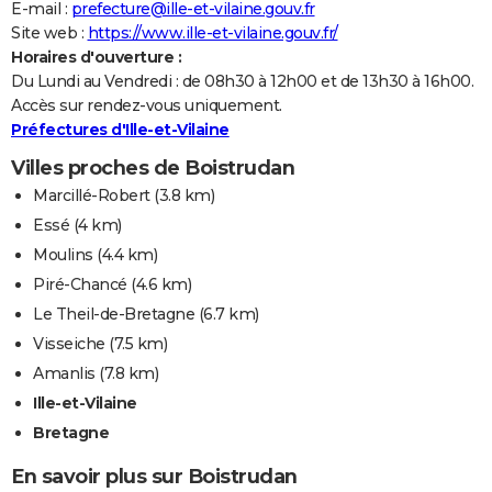
E-mail :
prefecture@ille-et-vilaine.gouv.fr
Site web :
https://www.ille-et-vilaine.gouv.fr/
Horaires d'ouverture :
Du Lundi au Vendredi : de 08h30 à 12h00 et de 13h30 à 16h00.
Accès sur rendez-vous uniquement.
Préfectures d'Ille-et-Vilaine
Villes proches de Boistrudan
Marcillé-Robert
(3.8 km)
Essé
(4 km)
Moulins
(4.4 km)
Piré-Chancé
(4.6 km)
Le Theil-de-Bretagne
(6.7 km)
Visseiche
(7.5 km)
Amanlis
(7.8 km)
Ille-et-Vilaine
Bretagne
En savoir plus sur Boistrudan