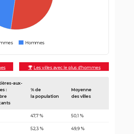
emmes
Hommes
mes
Les villes avec le plus d'hommes
ières-aux-
s :
% de
Moyenne
bre
la population
des villes
tants
47,7 %
50,1 %
52,3 %
49,9 %