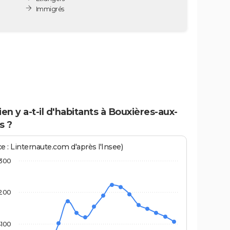
Immigrés
n y a-t-il d'habitants à Bouxières-aux-
s ?
e : Linternaute.com d'après l'Insee)
300
200
100