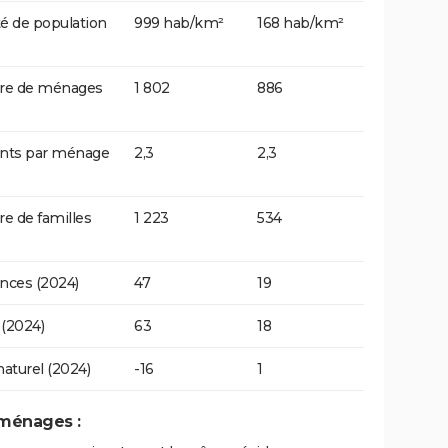
é de population
999 hab/km²
168 hab/km²
e de ménages
1 802
886
ants par ménage
2,3
2,3
 de familles
1 223
534
nces (2024)
47
19
(2024)
63
18
naturel (2024)
-16
1
 ménages :