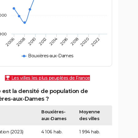
000
900
2010
2014
2018
2022
2008
2012
2016
2020
2006
Bouxières-aux-Dames
Les villes les plus peuplées de France
 est la densité de population de
ères-aux-Dames ?
Bouxières-
Moyenne
aux-Dames
des villes
tion (2023)
4 106 hab.
1 994 hab.