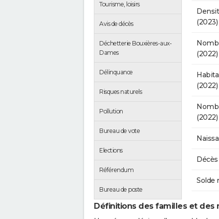
Tourisme, loisirs
Densit
(2023)
Avis de décès
Nombr
Déchetterie Bouxières-aux-
Dames
(2022)
Délinquance
Habit
(2022)
Risques naturels
Nombre
Pollution
(2022)
Bureau de vote
Naissa
Elections
Décès 
Référendum
Solde 
Bureau de poste
Définitions des familles et des