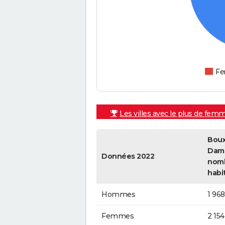
F
Les villes avec le plus de fem
Boux
Dame
Données 2022
nom
habi
Hommes
1 968
Femmes
2 154