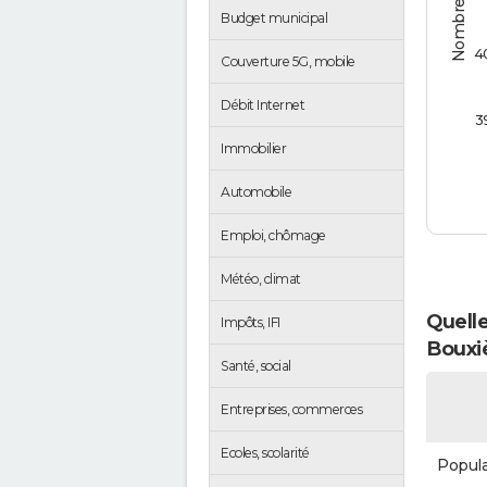
Budget municipal
4
Couverture 5G, mobile
Débit Internet
3
Immobilier
Automobile
Emploi, chômage
Météo, climat
Quelle
Impôts, IFI
Bouxi
Santé, social
Entreprises, commerces
Ecoles, scolarité
Popula