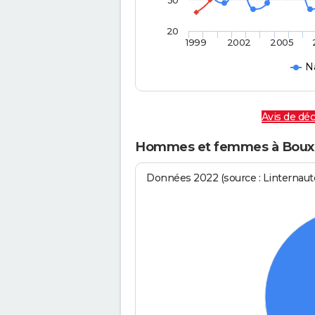
30
20
1999
2002
2005
N
Avis de dé
Hommes et femmes à Boux
Données 2022 (source : Linternaute