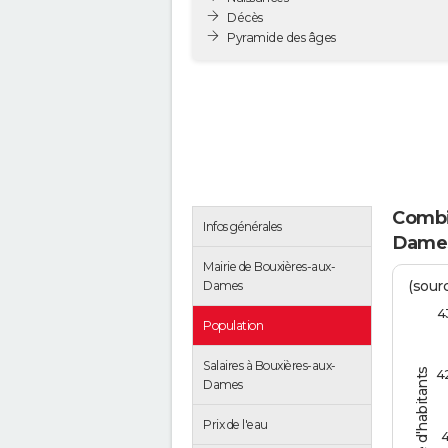
Décès
Pyramide des âges
Combie
Infos générales
Dame
Mairie de Bouxières-aux-
(sourc
Dames
4
Population
Salaires à Bouxières-aux-
Nombre d'habitants
4
Dames
Prix de l'eau
4