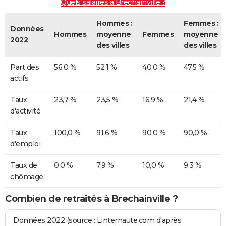
Quels salaires à Brechainville ?
Hommes :
Femmes :
Données
Hommes
moyenne
Femmes
moyenne
2022
des villes
des villes
Part des
56,0 %
52,1 %
40,0 %
47,5 %
actifs
Taux
23,7 %
23,5 %
16,9 %
21,4 %
d'activité
Taux
100,0 %
91,6 %
90,0 %
90,0 %
d'emploi
Taux de
0,0 %
7,9 %
10,0 %
9,3 %
chômage
Combien de retraités à Brechainville ?
Données 2022 (source : Linternaute.com d'après