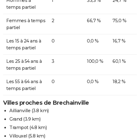
Hommes à
1
33,3 %
24,7 %
temps partiel
Femmes à temps
2
66,7 %
75,0 %
partiel
Les 15 à 24 ans à
0
0,0 %
16,7 %
temps partiel
Les 25 à 54 ans à
3
100,0 %
60,1 %
temps partiel
Les 55 à 64 ans à
0
0,0 %
18,2 %
temps partiel
Villes proches de Brechainville
Aillianville
(3.8 km)
Grand
(3.9 km)
Trampot
(4.8 km)
Villouxel
(5.8 km)