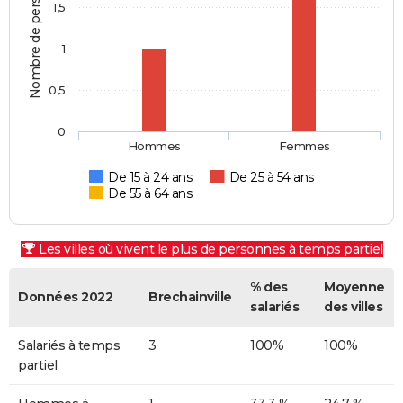
Nombre de personnes
1,5
1
0,5
0
Hommes
Femmes
De 15 à 24 ans
De 25 à 54 ans
De 55 à 64 ans
Les villes où vivent le plus de personnes à temps partiel
% des
Moyenne
Données 2022
Brechainville
salariés
des villes
Salariés à temps
3
100%
100%
partiel