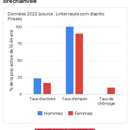
Brechainville
Données 2022 (source : Linternaute.com d'après
l'Insee)
100
% de la pop. active de 15-64 ans
75
50
25
0
Taux d'activité
Taux d'emploi
Taux de
chômage
Hommes
Femmes