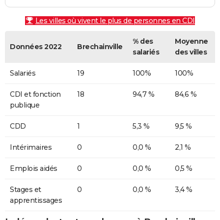
Les villes où vivent le plus de personnes en CDI
% des
Moyenne
Données 2022
Brechainville
salariés
des villes
Salariés
19
100%
100%
CDI et fonction
18
94,7 %
84,6 %
publique
CDD
1
5,3 %
9,5 %
Intérimaires
0
0,0 %
2,1 %
Emplois aidés
0
0,0 %
0,5 %
Stages et
0
0,0 %
3,4 %
apprentissages