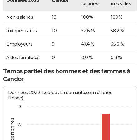
Données 2022
Candor
salariés
des villes
Non-salariés
19
100%
100%
Indépendants
10
52,6 %
58,2 %
Employeurs
9
47,4 %
35,6 %
Aides familiaux
0
0,0 %
0,9 %
Temps partiel des hommes et des femmes à
Candor
Données 2022 (source : Linternaute.com d'après
l'Insee)
10
7,5