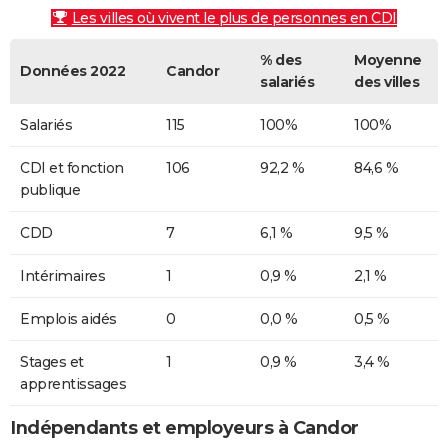
Les villes où vivent le plus de personnes en CDI
% des
Moyenne
Données 2022
Candor
salariés
des villes
Salariés
115
100%
100%
CDI et fonction
106
92,2 %
84,6 %
publique
CDD
7
6,1 %
9,5 %
Intérimaires
1
0,9 %
2,1 %
Emplois aidés
0
0,0 %
0,5 %
Stages et
1
0,9 %
3,4 %
apprentissages
Indépendants et employeurs à Candor