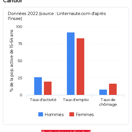
Candor
Données 2022 (source : Linternaute.com d'après
l'Insee)
100
% de la pop. active de 15-64 ans
75
50
25
0
Taux d'activité
Taux d'emploi
Taux de
chômage
Hommes
Femmes