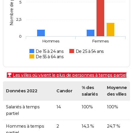
Nombre de personnes
5
2,5
0
Hommes
Femmes
De 15 à 24 ans
De 25 à 54 ans
De 55 à 64 ans
Les villes où vivent le plus de personnes à temps partiel
% des
Moyenne
Données 2022
Candor
salariés
des villes
Salariés à temps
14
100%
100%
partiel
Hommes à temps
2
14,3 %
24,7 %
partiel