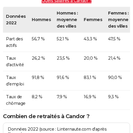
Quels salaires à Candor ?
Hommes :
Femmes :
Données
Hommes
moyenne
Femmes
moyenne
2022
des villes
des villes
Part des
56,7 %
52,1 %
43,3 %
47,5 %
actifs
Taux
26,2 %
23,5 %
20,0 %
21,4 %
d'activité
Taux
91,8 %
91,6 %
83,1 %
90,0 %
d'emploi
Taux de
8,2 %
7,9 %
16,9 %
9,3 %
chômage
Combien de retraités à Candor ?
Données 2022 (source : Linternaute.com d'après