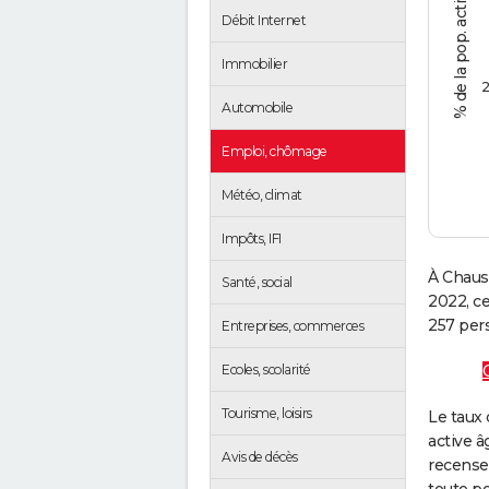
Débit Internet
Immobilier
2
Automobile
Emploi, chômage
Météo, climat
Impôts, IFI
À Chaus
Santé, social
2022, c
257 pers
Entreprises, commerces
Ecoles, scolarité
Tourisme, loisirs
Le taux 
active â
Avis de décès
recense