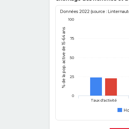
Données 2022 (source : Linternaute
100
% de la pop. active de 15-64 ans
75
50
25
0
Taux d'activité
H