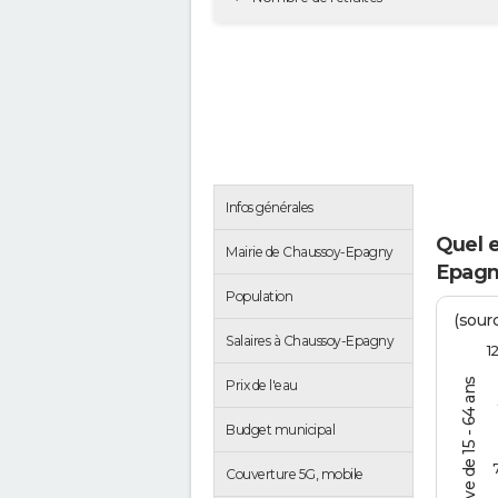
Infos générales
Quel 
Mairie de Chaussoy-Epagny
Epagn
Population
(sourc
Salaires à Chaussoy-Epagny
1
% de la pop. active de 15 - 64 ans
Prix de l'eau
Budget municipal
Couverture 5G, mobile