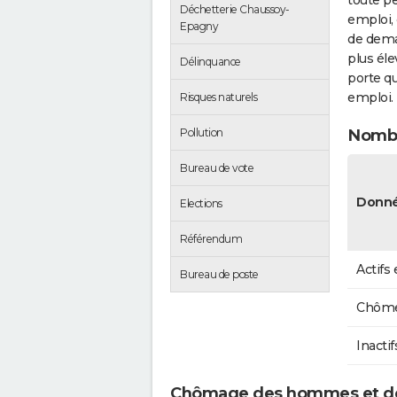
toute pe
Déchetterie Chaussoy-
emploi, 
Epagny
de dema
plus éle
Délinquance
porte qu
emploi.
Risques naturels
Pollution
Nombr
Bureau de vote
Donné
Elections
Référendum
Actifs
Bureau de poste
Chôme
Inactif
Chômage des hommes et d