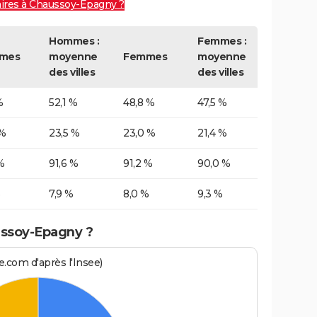
aires à Chaussoy-Epagny ?
Hommes :
Femmes :
mes
moyenne
Femmes
moyenne
des villes
des villes
%
52,1 %
48,8 %
47,5 %
 %
23,5 %
23,0 %
21,4 %
%
91,6 %
91,2 %
90,0 %
%
7,9 %
8,0 %
9,3 %
ussoy-Epagny ?
.com d'après l'Insee)