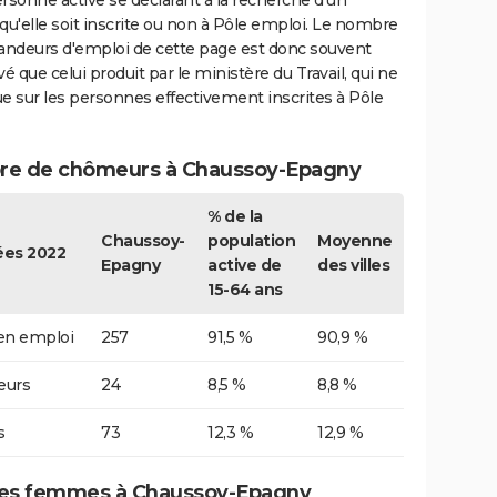
rsonne active se déclarant à la recherche d'un
qu'elle soit inscrite ou non à Pôle emploi. Le nombre
ndeurs d'emploi de cette page est donc souvent
vé que celui produit par le ministère du Travail, qui ne
e sur les personnes effectivement inscrites à Pôle
e de chômeurs à Chaussoy-Epagny
% de la
Chaussoy-
population
Moyenne
es 2022
Epagny
active de
des villes
15-64 ans
 en emploi
257
91,5 %
90,9 %
urs
24
8,5 %
8,8 %
s
73
12,3 %
12,9 %
es femmes à Chaussoy-Epagny