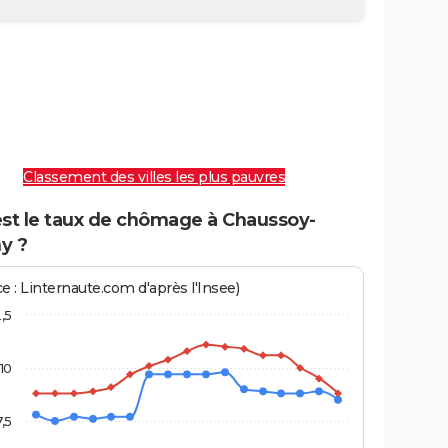
Classement des villes les plus pauvres
est le taux de chômage à Chaussoy-
y ?
e : Linternaute.com d'après l'Insee)
2,5
10
7,5