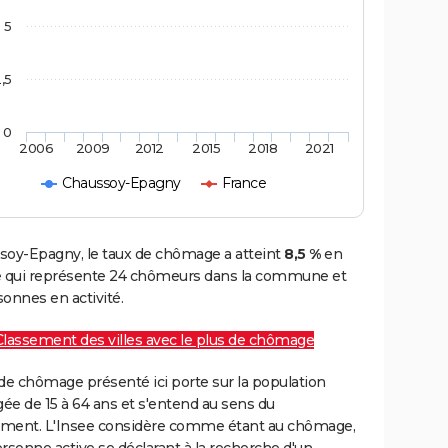
5
,5
0
2006
2009
2012
2015
2018
2021
Chaussoy-Epagny
France
soy-Epagny, le taux de chômage a atteint
8,5 %
en
e qui représente 24 chômeurs dans la commune et
onnes en activité.
Classement des villes avec le plus de chômage
de chômage présenté ici porte sur la population
gée de 15 à 64 ans et s'entend au sens du
ment. L'Insee considère comme étant au chômage,