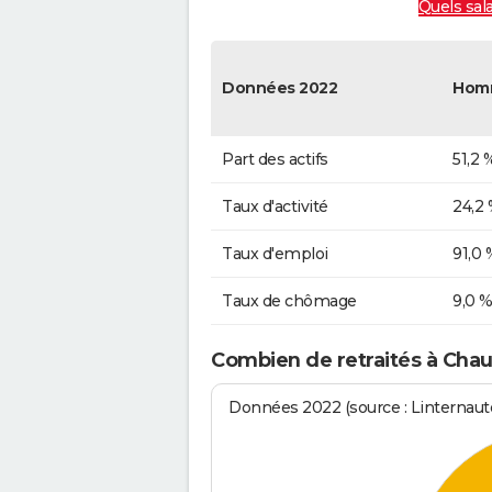
Quels sal
Données 2022
Hom
Part des actifs
51,2 
Taux d'activité
24,2
Taux d'emploi
91,0 
Taux de chômage
9,0 
Combien de retraités à Cha
Données 2022 (source : Linternaute