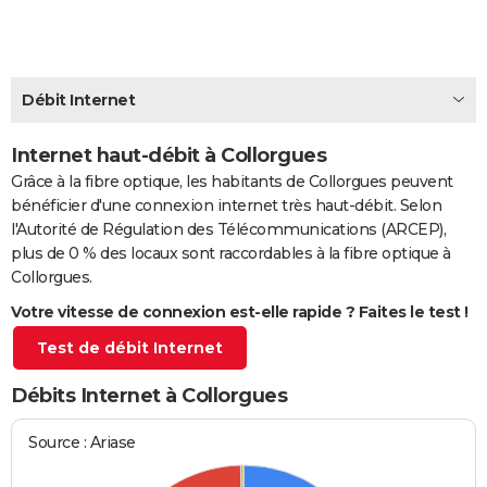
City break
Voyage de noces
Climat
Destinations
Voyage nature
Forum
+
PHOTO
GUIDES D'ACHAT
Débit Internet
BONS PLANS
Internet haut-débit à Collorgues
CARTE DE VOEUX
Grâce à la fibre optique, les habitants de Collorgues peuvent
Carte Bonne année
Carte Pâques
Carte de Noël
Carte Saint-Valentin
Carte d'anniversaire
DICTIONNAIRE
bénéficier d'une connexion internet très haut-débit. Selon
l'Autorité de Régulation des Télécommunications (ARCEP),
Biographies
Expressions
Dictionnaire
Citations
Proverbes
PROGRAMME TV
plus de 0 % des locaux sont raccordables à la fibre optique à
Collorgues.
COPAINS D'AVANT
Votre vitesse de connexion est-elle rapide ? Faites le test !
Se connecter
Collèges
Universités
Service militaire
S'inscrire
Lycées
Primaires
Entreprises
Avis de recherche
AVIS DE DÉCÈS
Test de débit Internet
FORUM
Débits Internet à Collorgues
Lifestyle
Sport
Television
Cinema
Bricolage
Culture
Auto
Voyage
Source : Ariase