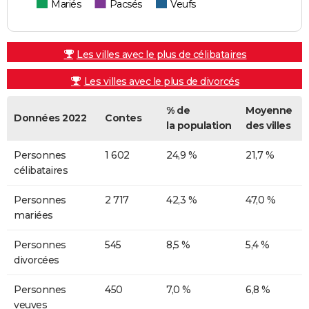
Mariés
Pacsés
Veufs
Les villes avec le plus de célibataires
Les villes avec le plus de divorcés
% de
Moyenne
Données 2022
Contes
la population
des villes
Personnes
1 602
24,9 %
21,7 %
célibataires
Personnes
2 717
42,3 %
47,0 %
mariées
Personnes
545
8,5 %
5,4 %
divorcées
Personnes
450
7,0 %
6,8 %
veuves