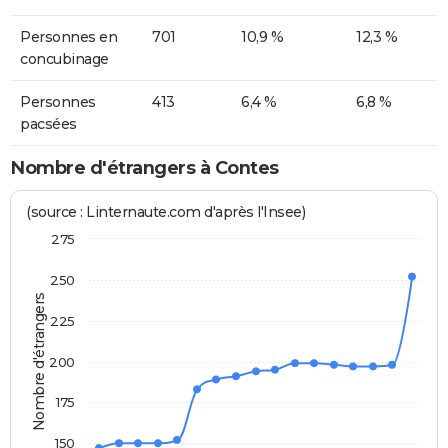
Personnes en
701
10,9 %
12,3 %
concubinage
Personnes
413
6,4 %
6,8 %
pacsées
Nombre d'étrangers à Contes
(source : Linternaute.com d'après l'Insee)
275
250
Nombre d'étrangers
225
200
175
150