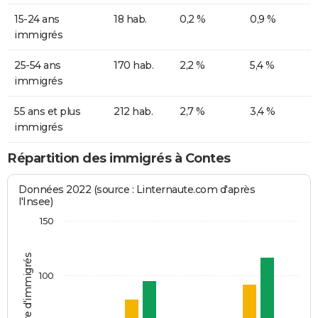
15-24 ans
18 hab.
0,2 %
0,9 %
immigrés
25-54 ans
170 hab.
2,2 %
5,4 %
immigrés
55 ans et plus
212 hab.
2,7 %
3,4 %
immigrés
Répartition des immigrés à Contes
Données 2022 (source : Linternaute.com d'après
l'Insee)
150
Nombre d'immigrés
100