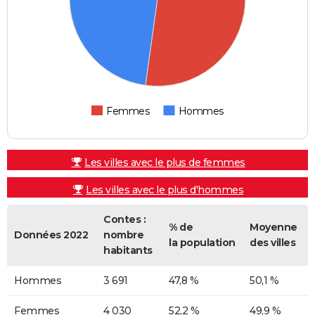
Femmes
Hommes
Les villes avec le plus de femmes
Les villes avec le plus d'hommes
Contes :
% de
Moyenne
Données 2022
nombre
la population
des villes
habitants
Hommes
3 691
47,8 %
50,1 %
Femmes
4 030
52,2 %
49,9 %