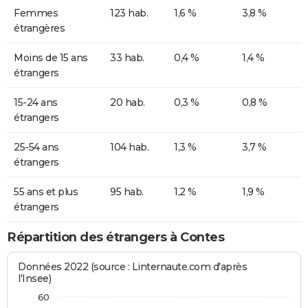
Femmes
123 hab.
1,6 %
3,8 %
étrangères
Moins de 15 ans
33 hab.
0,4 %
1,4 %
étrangers
15-24 ans
20 hab.
0,3 %
0,8 %
étrangers
25-54 ans
104 hab.
1,3 %
3,7 %
étrangers
55 ans et plus
95 hab.
1,2 %
1,9 %
étrangers
Répartition des étrangers à Contes
Données 2022 (source : Linternaute.com d'après
l'Insee)
60