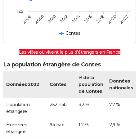
125
2006
2014
2022
2012
2020
2010
2018
2008
2016
Contes
Les villes où vivent le plus d'étrangers en France
La population étrangère de Contes
% de la
Données
Données 2022
Contes
population
nationales
de Contes
Population
252 hab.
3,3 %
7,7 %
étrangère
Hommes
94 hab.
1,2 %
2,9 %
étrangers