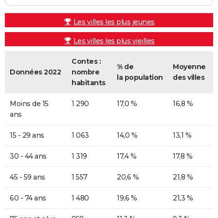
Les villes les plus jeunes
Les villes les plus vieilles
Contes :
% de
Moyenne
Données 2022
nombre
la population
des villes
habitants
Moins de 15
1 290
17,0 %
16,8 %
ans
15 - 29 ans
1 063
14,0 %
13,1 %
30 - 44 ans
1 319
17,4 %
17,8 %
45 - 59 ans
1 557
20,6 %
21,8 %
60 - 74 ans
1 480
19,6 %
21,3 %