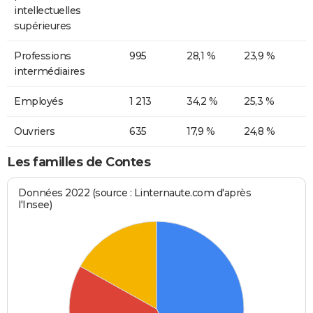
intellectuelles
supérieures
Professions
995
28,1 %
23,9 %
intermédiaires
Employés
1 213
34,2 %
25,3 %
Ouvriers
635
17,9 %
24,8 %
Les familles de Contes
Données 2022 (source : Linternaute.com d'après
l'Insee)