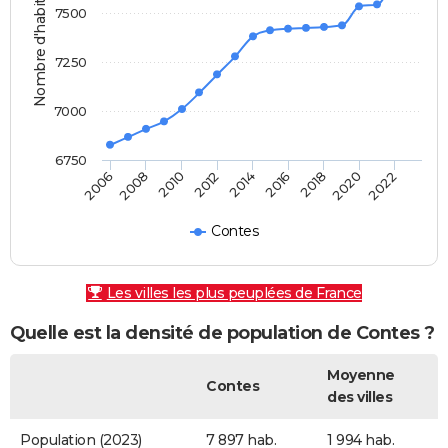
Nombre d'habitants
7500
7250
7000
6750
2010
2014
2018
2022
2008
2012
2016
2020
2006
Contes
Les villes les plus peuplées de France
Quelle est la densité de population de Contes ?
Moyenne
Contes
des villes
Population (2023)
7 897 hab.
1 994 hab.