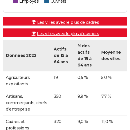
Employés
Ouvriers
Les villes avec le plus de cadres
Les villes avec le plus d'ouvriers
% des
Actifs
actifs
Moyenne
Données 2022
de 15 à
de 15 à
des villes
64 ans
64 ans
Agriculteurs
19
0,5 %
5,0 %
exploitants
Artisans,
350
9,9 %
7,7 %
commerçants, chefs
d'entreprise
Cadres et
320
9,0 %
11,0 %
professions