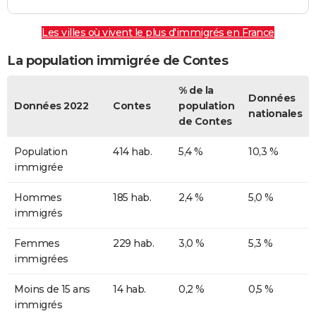
Les villes où vivent le plus d'immigrés en France
La population immigrée de Contes
% de la
Données
Données 2022
Contes
population
nationales
de Contes
Population
414 hab.
5,4 %
10,3 %
immigrée
Hommes
185 hab.
2,4 %
5,0 %
immigrés
Femmes
229 hab.
3,0 %
5,3 %
immigrées
Moins de 15 ans
14 hab.
0,2 %
0,5 %
immigrés