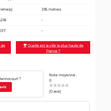
ètre(s)
395 mètres
4318
-
037
-
e de
Quelle est la ville la plus haute de
France ?
Note moyenne :
 Hannocourt ?
0
vis
(
0
avis)