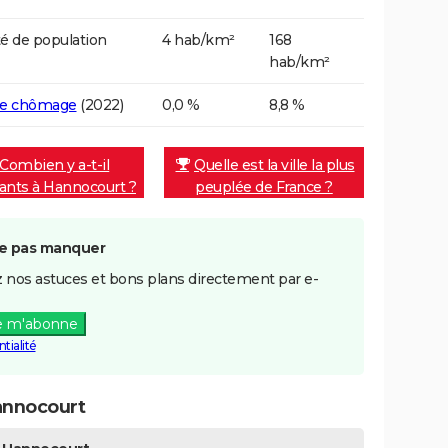
é de population
4 hab/km²
168
hab/km²
de chômage
(2022)
0,0 %
8,8 %
Combien y a-t-il
Quelle est la ville la plus
tants à Hannocourt ?
peuplée de France ?
e pas manquer
 nos astuces et bons plans directement par e-
e m'abonne
tialité
annocourt