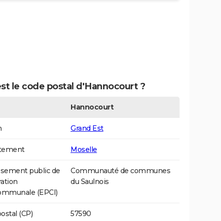
st le code postal d'Hannocourt ?
Hannocourt
n
Grand Est
tement
Moselle
ssement public de
Communauté de communes
ation
du Saulnois
communale (EPCI)
ostal (CP)
57590