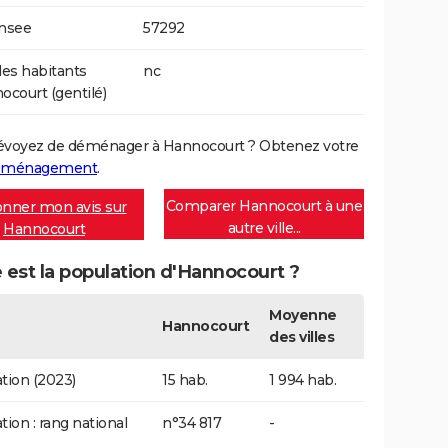
Insee
57292
es habitants
nc
ocourt (gentilé)
évoyez de déménager à Hannocourt ? Obtenez votre
déménagement
.
Comparer Hannocourt à une
nner mon avis sur
autre ville...
Hannocourt
 est la population d'Hannocourt ?
Moyenne
Hannocourt
des villes
tion (2023)
15 hab.
1 994 hab.
tion : rang national
n°34 817
-