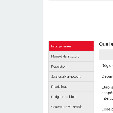
Quel e
Infos générales
Mairie d'Hannocourt
Régio
Population
Dépar
Salaires à Hannocourt
Prix de l'eau
Etabli
coopér
Budget municipal
inter
Couverture 5G, mobile
Code p