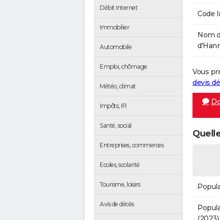
Débit Internet
Code 
Immobilier
Nom d
d'Hann
Automobile
Emploi, chômage
Vous pr
devis 
Météo, climat
Do
Impôts, IFI
Santé, social
Quelle
Entreprises, commerces
Ecoles, scolarité
Tourisme, loisirs
Popula
Avis de décès
Popula
(2023)