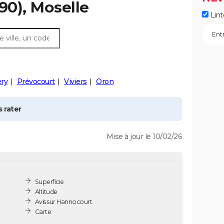
90), Moselle
Lint
ry
Prévocourt
Viviers
Oron
 rater
Mise à jour le 10/02/26
Superficie
Altitude
Avis sur Hannocourt
Carte