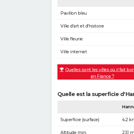
Pavillon bleu
Ville d'art et d'histoire
Ville fleurie
Ville internet
Quelles sont les villes où il fait bo
en France ?
Quelle est la superficie d'H
Hann
Superficie (surface)
4,2 k
Altitude min.
231 m