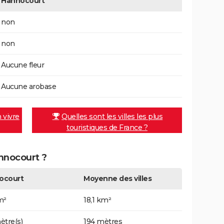
Hannocourt
non
non
Aucune fleur
Aucune arobase
n vivre
Quelles sont les villes les plus
touristiques de France ?
annocourt ?
ocourt
Moyenne des villes
m²
18,1 km²
ètre(s)
194 mètres