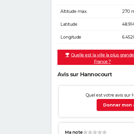
Altitude max.
270 m
Latitude
48.91
Longitude
6.452
Quelle est la ville la plus grand
France ?
Avis sur Hannocourt
Quel est votre avis sur
Donner mon a
Ma note