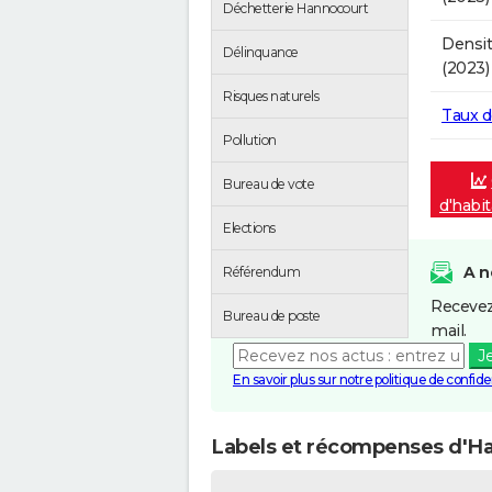
Déchetterie Hannocourt
Densit
Délinquance
(2023)
Risques naturels
Taux 
Pollution
Bureau de vote
d'habi
Elections
A n
Référendum
Recevez
Bureau de poste
mail.
J
En savoir plus sur notre politique de confiden
Labels et récompenses d'H