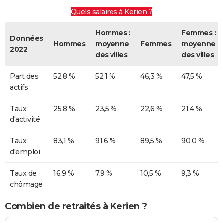
Quels salaires à Kerien ?
Hommes :
Femmes :
Données
Hommes
moyenne
Femmes
moyenne
2022
des villes
des villes
Part des
52,8 %
52,1 %
46,3 %
47,5 %
actifs
Taux
25,8 %
23,5 %
22,6 %
21,4 %
d'activité
Taux
83,1 %
91,6 %
89,5 %
90,0 %
d'emploi
Taux de
16,9 %
7,9 %
10,5 %
9,3 %
chômage
Combien de retraités à Kerien ?