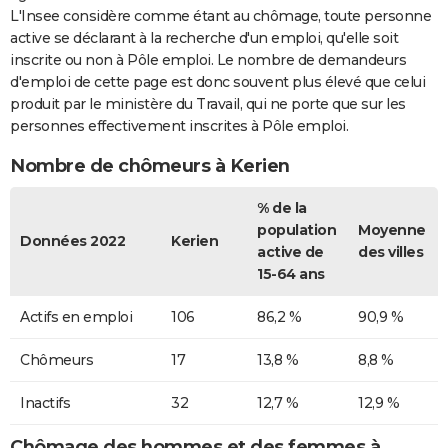
L'Insee considère comme étant au chômage, toute personne
active se déclarant à la recherche d'un emploi, qu'elle soit
inscrite ou non à Pôle emploi. Le nombre de demandeurs
d'emploi de cette page est donc souvent plus élevé que celui
produit par le ministère du Travail, qui ne porte que sur les
personnes effectivement inscrites à Pôle emploi.
Nombre de chômeurs à Kerien
% de la
population
Moyenne
Données 2022
Kerien
active de
des villes
15-64 ans
Actifs en emploi
106
86,2 %
90,9 %
Chômeurs
17
13,8 %
8,8 %
Inactifs
32
12,7 %
12,9 %
Chômage des hommes et des femmes à