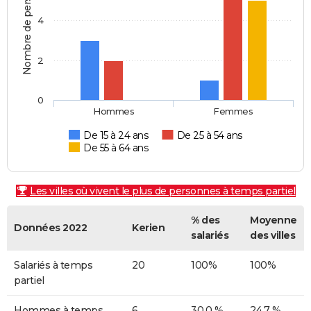
Nombre de personnes
4
2
0
Hommes
Femmes
De 15 à 24 ans
De 25 à 54 ans
De 55 à 64 ans
Les villes où vivent le plus de personnes à temps partiel
% des
Moyenne
Données 2022
Kerien
salariés
des villes
Salariés à temps
20
100%
100%
partiel
Hommes à temps
6
30,0 %
24,7 %