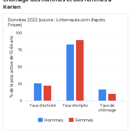
Kerien
Données 2022 (source : Linternaute.com d'après
l'Insee)
100
% de la pop. active de 15-64 ans
75
50
25
0
Taux d'activité
Taux d'emploi
Taux de
chômage
Hommes
Femmes