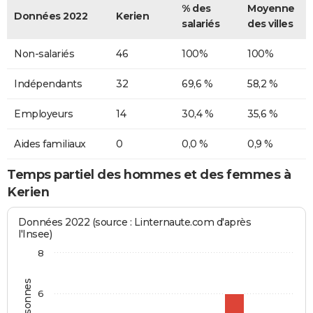
% des
Moyenne
Données 2022
Kerien
salariés
des villes
Non-salariés
46
100%
100%
Indépendants
32
69,6 %
58,2 %
Employeurs
14
30,4 %
35,6 %
Aides familiaux
0
0,0 %
0,9 %
Temps partiel des hommes et des femmes à
Kerien
Données 2022 (source : Linternaute.com d'après
l'Insee)
8
6