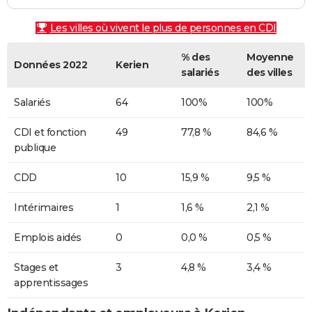
Les villes où vivent le plus de personnes en CDI
% des
Moyenne
Données 2022
Kerien
salariés
des villes
Salariés
64
100%
100%
CDI et fonction
49
77,8 %
84,6 %
publique
CDD
10
15,9 %
9,5 %
Intérimaires
1
1,6 %
2,1 %
Emplois aidés
0
0,0 %
0,5 %
Stages et
3
4,8 %
3,4 %
apprentissages