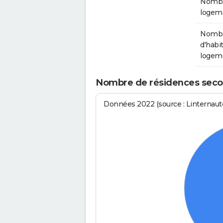
Nombr
logem
Nomb
d'habit
logem
Nombre de résidences secon
Données 2022 (source : Linternaute