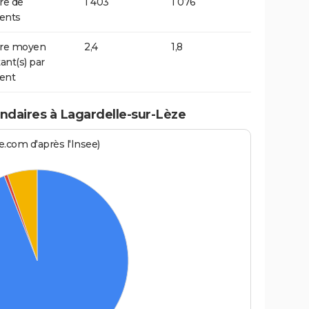
e de
1 403
1 076
ents
re moyen
2,4
1,8
ant(s) par
ent
daires à Lagardelle-sur-Lèze
.com d'après l'Insee)