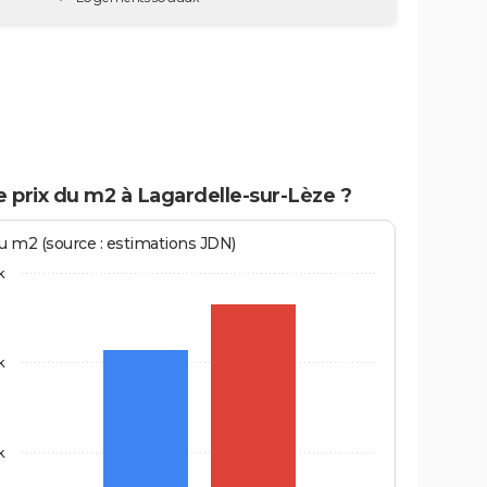
e prix du m2 à Lagardelle-sur-Lèze ?
au m2 (source : estimations JDN)
k
k
k