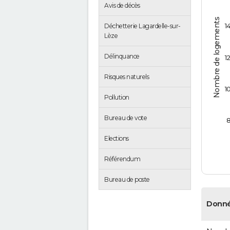
Avis de décès
Nombre de logements
1
Déchetterie Lagardelle-sur-
Lèze
Délinquance
1
Risques naturels
1
Pollution
Bureau de vote
Elections
Référendum
Bureau de poste
Donné