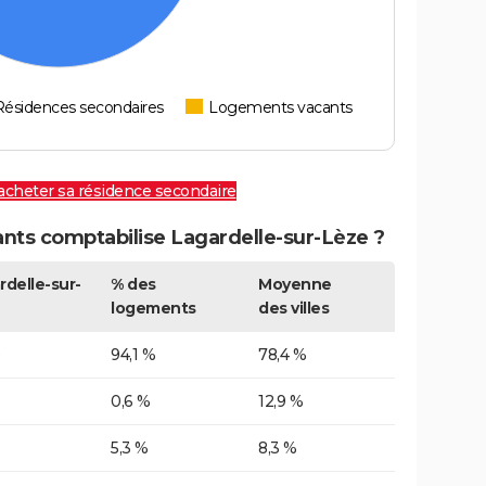
Résidences secondaires
Logements vacants
 acheter sa résidence secondaire
ts comptabilise Lagardelle-sur-Lèze ?
rdelle-sur-
% des
Moyenne
logements
des villes
0
94,1 %
78,4 %
0,6 %
12,9 %
5,3 %
8,3 %