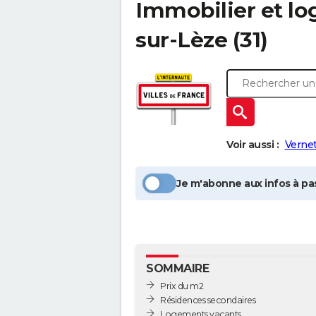
Immobilier et l
sur-Lèze
(31)
Voir aussi :
Verne
Je m'abonne aux infos à pas
SOMMAIRE
Prix du m2
Résidences secondaires
Logements vacants