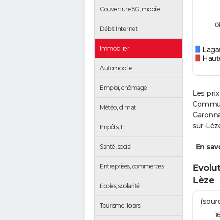
Couverture 5G, mobile
0
Débit Internet
Immobilier
Lagar
Haut
Automobile
Emploi, chômage
Les prix
Communa
Météo, climat
Garonnai
sur-Lèze
Impôts, IFI
En savo
Santé, social
Evolut
Entreprises, commerces
Lèze
Ecoles, scolarité
(sourc
Tourisme, loisirs
1