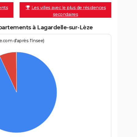
ents
Les villes avec le plus de résidences
secondaires
artements à Lagardelle-sur-Lèze
.com d'après l'Insee)