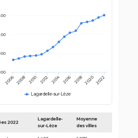
400
200
000
800
2022
2014
2006
2016
2008
2018
2010
2020
2012
Lagardelle-sur-Lèze
Lagardelle-
Moyenne
es 2022
sur-Lèze
des villes