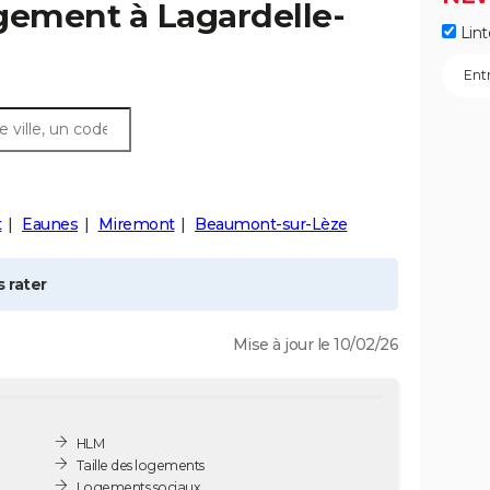
ogement à
Lagardelle-
Lint
t
Eaunes
Miremont
Beaumont-sur-Lèze
 rater
Mise à jour le 10/02/26
HLM
Taille des logements
Logements sociaux