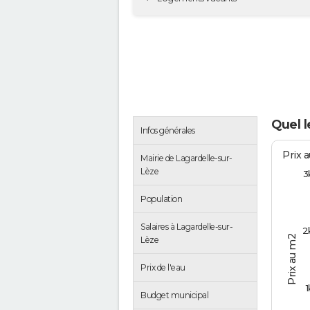
Quel l
Infos générales
Prix 
Mairie de Lagardelle-sur-
Lèze
3
Population
Salaires à Lagardelle-sur-
2
Prix au m2
Lèze
Prix de l'eau
1
Budget municipal