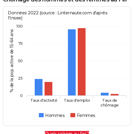
Données 2022 (source : Linternaute.com d'après
l'Insee)
100
% de la pop. active de 15-64 ans
75
50
25
0
Taux d'activité
Taux d'emploi
Taux de
chômage
Hommes
Femmes
Quels salaires au Fel ?