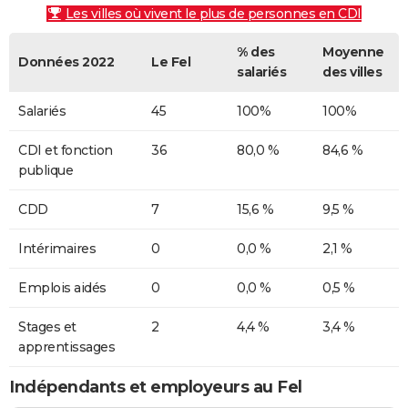
Les villes où vivent le plus de personnes en CDI
% des
Moyenne
Données 2022
Le Fel
salariés
des villes
Salariés
45
100%
100%
CDI et fonction
36
80,0 %
84,6 %
publique
CDD
7
15,6 %
9,5 %
Intérimaires
0
0,0 %
2,1 %
Emplois aidés
0
0,0 %
0,5 %
Stages et
2
4,4 %
3,4 %
apprentissages
Indépendants et employeurs au Fel