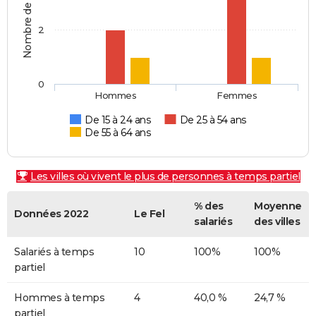
Nombre de personnes
2
0
Hommes
Femmes
De 15 à 24 ans
De 25 à 54 ans
De 55 à 64 ans
Les villes où vivent le plus de personnes à temps partiel
% des
Moyenne
Données 2022
Le Fel
salariés
des villes
Salariés à temps
10
100%
100%
partiel
Hommes à temps
4
40,0 %
24,7 %
partiel