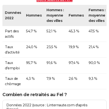
Hommes :
Femmes :
Données
Hommes
moyenne
Femmes
moyenne
2022
des villes
des villes
Part des
54,7 %
52,1 %
45,3 %
47,5 %
actifs
Taux
24,0 %
23,5 %
19,9 %
21,4 %
d'activité
Taux
95,7 %
91,6 %
97,4 %
90,0 %
d'emploi
Taux de
4,3 %
7,9 %
2,6 %
9,3 %
chômage
Combien de retraités au Fel ?
Données 2022 (source : Linternaute.com d'après