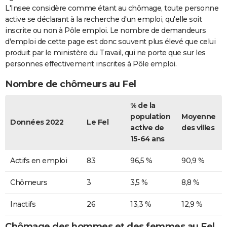
L'Insee considère comme étant au chômage, toute personne
active se déclarant à la recherche d'un emploi, qu'elle soit
inscrite ou non à Pôle emploi. Le nombre de demandeurs
d'emploi de cette page est donc souvent plus élevé que celui
produit par le ministère du Travail, qui ne porte que sur les
personnes effectivement inscrites à Pôle emploi.
Nombre de chômeurs au Fel
% de la
population
Moyenne
Données 2022
Le Fel
active de
des villes
15-64 ans
Actifs en emploi
83
96,5 %
90,9 %
Chômeurs
3
3,5 %
8,8 %
Inactifs
26
13,3 %
12,9 %
Chômage des hommes et des femmes au Fel