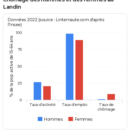
Landin
Données 2022 (source : Linternaute.com d'après
l'Insee)
100
% de la pop. active de 15-64 ans
75
50
25
0
Taux d'activité
Taux d'emploi
Taux de
chômage
Hommes
Femmes