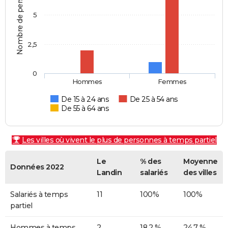
Nombre de personnes
5
2,5
0
Hommes
Femmes
De 15 à 24 ans
De 25 à 54 ans
De 55 à 64 ans
Les villes où vivent le plus de personnes à temps partiel
Le
% des
Moyenne
Données 2022
Landin
salariés
des villes
Salariés à temps
11
100%
100%
partiel
Hommes à temps
2
18,2 %
24,7 %