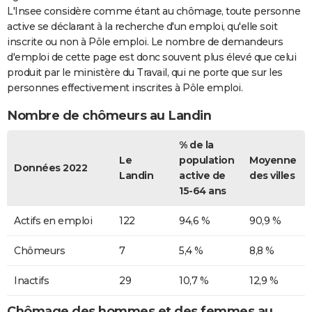
L'Insee considère comme étant au chômage, toute personne
active se déclarant à la recherche d'un emploi, qu'elle soit
inscrite ou non à Pôle emploi. Le nombre de demandeurs
d'emploi de cette page est donc souvent plus élevé que celui
produit par le ministère du Travail, qui ne porte que sur les
personnes effectivement inscrites à Pôle emploi.
Nombre de chômeurs au Landin
% de la
Le
population
Moyenne
Données 2022
Landin
active de
des villes
15-64 ans
Actifs en emploi
122
94,6 %
90,9 %
Chômeurs
7
5,4 %
8,8 %
Inactifs
29
10,7 %
12,9 %
Chômage des hommes et des femmes au