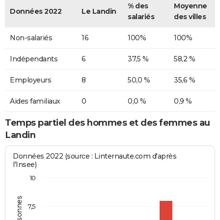
% des
Moyenne
Données 2022
Le Landin
salariés
des villes
Non-salariés
16
100%
100%
Indépendants
6
37,5 %
58,2 %
Employeurs
8
50,0 %
35,6 %
Aides familiaux
0
0,0 %
0,9 %
Temps partiel des hommes et des femmes au
Landin
Données 2022 (source : Linternaute.com d'après
l'Insee)
10
7,5