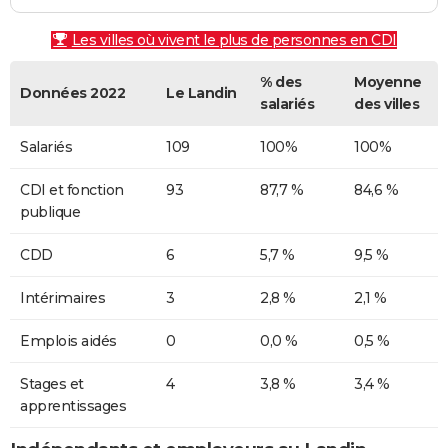
Les villes où vivent le plus de personnes en CDI
% des
Moyenne
Données 2022
Le Landin
salariés
des villes
Salariés
109
100%
100%
CDI et fonction
93
87,7 %
84,6 %
publique
CDD
6
5,7 %
9,5 %
Intérimaires
3
2,8 %
2,1 %
Emplois aidés
0
0,0 %
0,5 %
Stages et
4
3,8 %
3,4 %
apprentissages