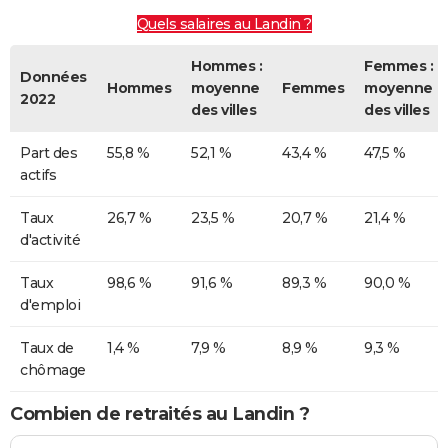
Quels salaires au Landin ?
Hommes :
Femmes :
Données
Hommes
moyenne
Femmes
moyenne
2022
des villes
des villes
Part des
55,8 %
52,1 %
43,4 %
47,5 %
actifs
Taux
26,7 %
23,5 %
20,7 %
21,4 %
d'activité
Taux
98,6 %
91,6 %
89,3 %
90,0 %
d'emploi
Taux de
1,4 %
7,9 %
8,9 %
9,3 %
chômage
Combien de retraités au Landin ?