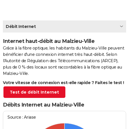
City break
Voyage de noces
Climat
Destinations
Voyage nature
Forum
+
PHOTO
GUIDES D'ACHAT
Débit Internet
BONS PLANS
Internet haut-débit au Malzieu-Ville
CARTE DE VOEUX
Grâce à la fibre optique, les habitants du Malzieu-Ville peuvent
Carte Bonne année
Carte Pâques
Carte de Noël
Carte Saint-Valentin
Carte d'anniversaire
DICTIONNAIRE
bénéficier d'une connexion internet très haut-débit. Selon
l'Autorité de Régulation des Télécommunications (ARCEP),
Biographies
Expressions
Dictionnaire
Citations
Proverbes
PROGRAMME TV
plus de 0 % des locaux sont raccordables à la fibre optique au
Malzieu-Ville.
COPAINS D'AVANT
Votre vitesse de connexion est-elle rapide ? Faites le test !
Se connecter
Collèges
Universités
Service militaire
S'inscrire
Lycées
Primaires
Entreprises
Avis de recherche
AVIS DE DÉCÈS
Test de débit Internet
FORUM
Débits Internet au Malzieu-Ville
Lifestyle
Sport
Television
Cinema
Bricolage
Culture
Auto
Voyage
Source : Ariase