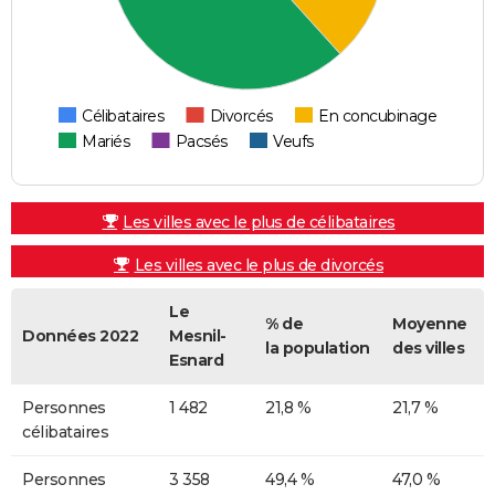
Célibataires
Divorcés
En concubinage
Mariés
Pacsés
Veufs
Les villes avec le plus de célibataires
Les villes avec le plus de divorcés
Le
% de
Moyenne
Données 2022
Mesnil-
la population
des villes
Esnard
Personnes
1 482
21,8 %
21,7 %
célibataires
Personnes
3 358
49,4 %
47,0 %