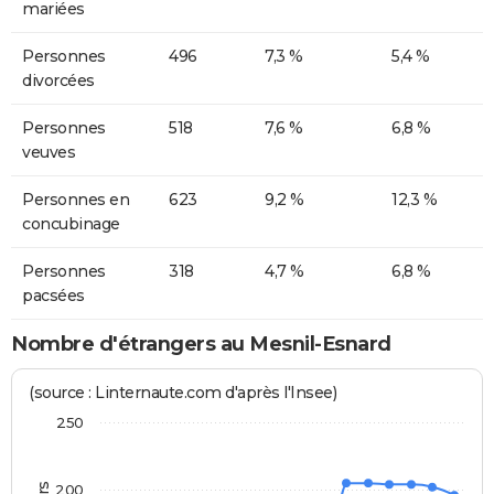
mariées
Personnes
496
7,3 %
5,4 %
divorcées
Personnes
518
7,6 %
6,8 %
veuves
Personnes en
623
9,2 %
12,3 %
concubinage
Personnes
318
4,7 %
6,8 %
pacsées
Nombre d'étrangers au Mesnil-Esnard
(source : Linternaute.com d'après l'Insee)
250
200