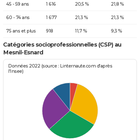
45 - 59 ans
1 616
20,5 %
21,8 %
60 - 74 ans
1 677
21,3 %
21,3 %
75 ans et plus
918
11,7 %
9,3 %
Catégories socioprofessionnelles (CSP) au
Mesnil-Esnard
Données 2022 (source : Linternaute.com d'après
l'Insee)