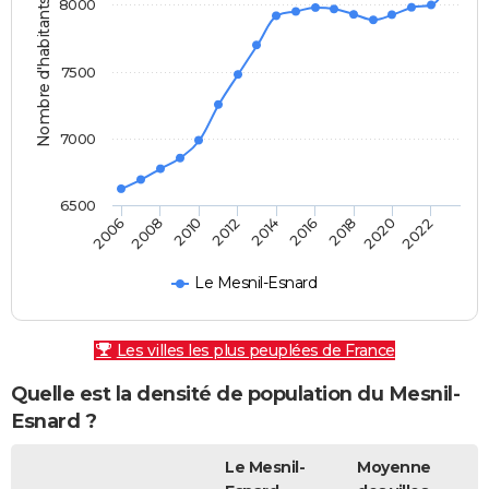
Nombre d'habitants
8000
7500
7000
6500
2010
2006
2020
2016
2012
2008
2022
2018
2014
Le Mesnil-Esnard
Les villes les plus peuplées de France
Quelle est la densité de population du Mesnil-
Esnard ?
Le Mesnil-
Moyenne