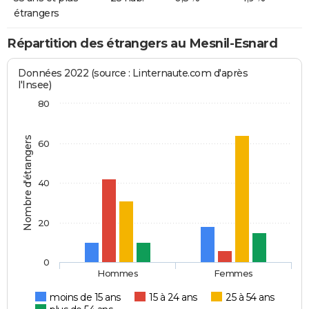
étrangers
Répartition des étrangers au Mesnil-Esnard
Données 2022 (source : Linternaute.com d'après
l'Insee)
80
Nombre d'étrangers
60
40
20
0
Hommes
Femmes
moins de 15 ans
15 à 24 ans
25 à 54 ans