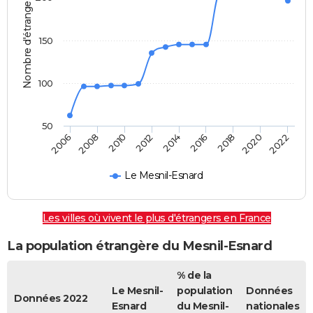
Nombre d'étrangers
150
100
50
2022
2014
2006
2008
2016
2018
2010
2020
2012
Le Mesnil-Esnard
Les villes où vivent le plus d'étrangers en France
La population étrangère du Mesnil-Esnard
% de la
Le Mesnil-
population
Données
Données 2022
Esnard
du Mesnil-
nationales