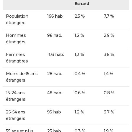
Esnard
Population
196 hab.
2,5 %
7,7 %
étrangère
Hommes
96 hab.
1,2 %
2,9 %
étrangers
Femmes
103 hab.
1,3 %
3,8 %
étrangères
Moins de 15 ans
28 hab.
0,4 %
1,4 %
étrangers
15-24 ans
48 hab.
0,6 %
0,8 %
étrangers
25-54 ans
95 hab.
1,2 %
3,7 %
étrangers
55 ans et plus
25 hab.
0,3 %
1,9 %