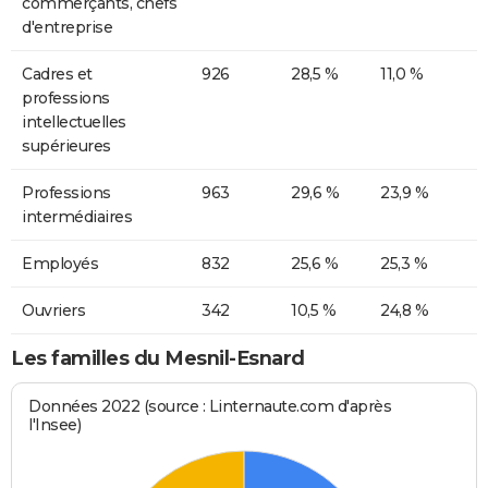
commerçants, chefs
d'entreprise
Cadres et
926
28,5 %
11,0 %
professions
intellectuelles
supérieures
Professions
963
29,6 %
23,9 %
intermédiaires
Employés
832
25,6 %
25,3 %
Ouvriers
342
10,5 %
24,8 %
Les familles du Mesnil-Esnard
Données 2022 (source : Linternaute.com d'après
l'Insee)