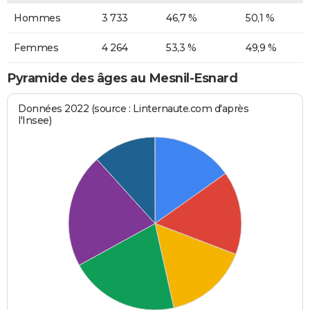
Hommes
3 733
46,7 %
50,1 %
Femmes
4 264
53,3 %
49,9 %
Pyramide des âges au Mesnil-Esnard
Données 2022 (source : Linternaute.com d'après
l'Insee)