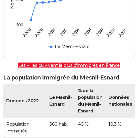
100
2022
2014
2006
2008
2016
2018
2010
2020
2012
Le Mesnil-Esnard
Les villes où vivent le plus d'immigrés en France
La population immigrée du Mesnil-Esnard
% de la
Le Mesnil-
population
Données
Données 2022
Esnard
du Mesnil-
nationales
Esnard
Population
360 hab.
4,5 %
10,3 %
immigrée