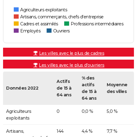
Agriculteurs exploitants
Artisans, commerçants, chefs d'entreprise
Cadres et assimilés
Professions intermédiaires
Employés
Ouvriers
Les villes avec le plus de cadres
Les villes avec le plus d'ouvriers
% des
Actifs
actifs
Moyenne
Données 2022
de 15 à
de 15 à
des villes
64 ans
64 ans
Agriculteurs
0
0,0 %
5,0 %
exploitants
Artisans,
144
4,4 %
7,7 %