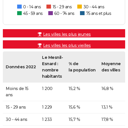
0 - 14 ans
15 - 29 ans
30 - 44 ans
45 - 59 ans
60 - 74 ans
75 ans et plus
Les villes les plus jeunes
Les villes les plus vieilles
Le Mesnil-
Esnard :
% de
Moyenne
Données 2022
nombre
la population
des villes
habitants
Moins de 15
1 200
15,2 %
16,8 %
ans
15 - 29 ans
1 229
15,6 %
13,1 %
30 - 44 ans
1 233
15,7 %
17,8 %