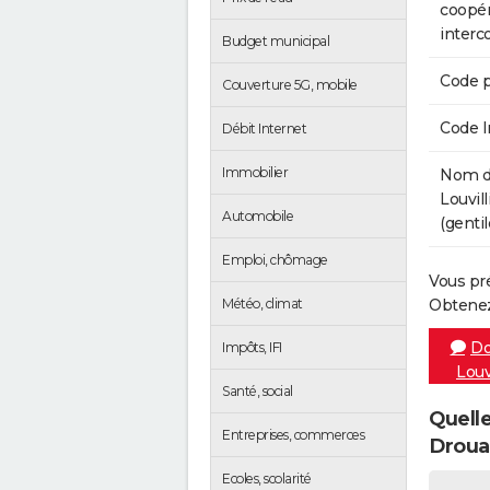
coopér
inter
Budget municipal
Code p
Couverture 5G, mobile
Code 
Débit Internet
Immobilier
Nom de
Louvil
Automobile
(gentil
Emploi, chômage
Vous pr
Météo, climat
Obtenez
Do
Impôts, IFI
Louv
Santé, social
Quelle
Entreprises, commerces
Droua
Ecoles, scolarité