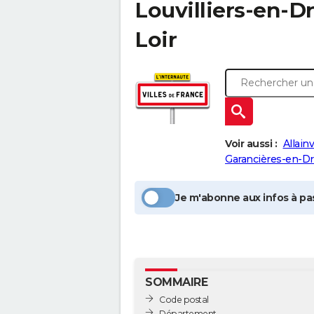
Louvilliers-en-D
Loir
Voir aussi :
Allainv
Garancières-en-Dr
Je m'abonne aux infos à pas
SOMMAIRE
Code postal
Département