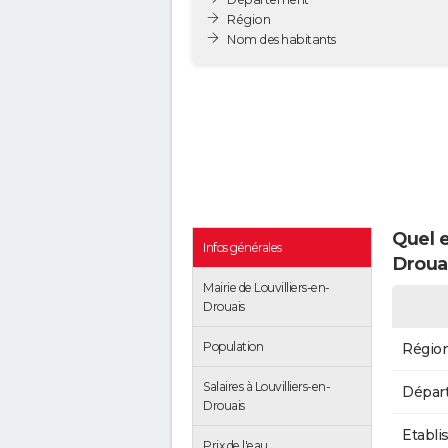
Région
Nom des habitants
Quel e
Infos générales
Droua
Mairie de Louvilliers-en-
Drouais
Population
Régio
Salaires à Louvilliers-en-
Dépar
Drouais
Etabli
Prix de l'eau