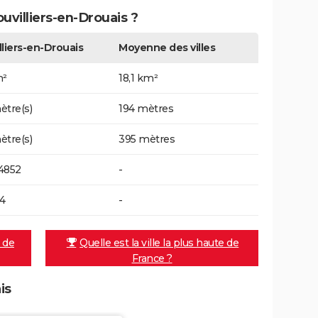
ouvilliers-en-Drouais ?
lliers-en-Drouais
Moyenne des villes
m²
18,1 km²
ètre(s)
194 mètres
ètre(s)
395 mètres
4852
-
14
-
e de
Quelle est la ville la plus haute de
France ?
is