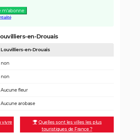
e m'abonne
tialité
uvilliers-en-Drouais
Louvilliers-en-Drouais
non
non
Aucune fleur
Aucune arobase
n vivre
Quelles sont les villes les plus
touristiques de France ?