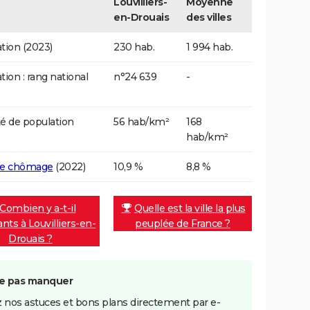
Louvilliers-
Moyenne
en-Drouais
des villes
tion (2023)
230 hab.
1 994 hab.
tion : rang national
n°24 639
-
é de population
56 hab/km²
168
hab/km²
de chômage
(2022)
10,9 %
8,8 %
Combien y a-t-il
Quelle est la ville la plus
ants à Louvilliers-en-
peuplée de France ?
Drouais ?
e pas manquer
 nos astuces et bons plans directement par e-