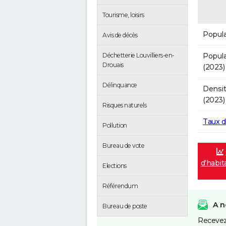
Tourisme, loisirs
Popula
Avis de décès
Popula
Déchetterie Louvilliers-en-
Drouais
(2023)
Délinquance
Densit
(2023)
Risques naturels
Taux 
Pollution
Bureau de vote
d'habit
Elections
Référendum
A n
Bureau de poste
Recevez