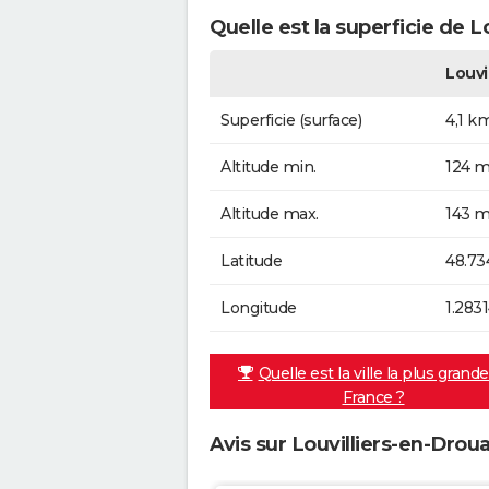
Quelle est la superficie de L
Louvi
Superficie (surface)
4,1 k
Altitude min.
124 m
Altitude max.
143 m
Latitude
48.73
Longitude
1.283
Quelle est la ville la plus grand
France ?
Avis sur Louvilliers-en-Droua