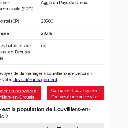
ation
Agglo du Pays de Dreux
communale (EPCI)
ostal (CP)
28500
Insee
28216
s habitants de
nc
liers-en-Drouais
é)
évoyez de déménager à Louvilliers-en-Drouais ?
 votre
devis déménagement
.
Comparer Louvilliers-en-
nner mon avis sur
Drouais à une autre ville...
illiers-en-Drouais
 est la population de Louvilliers-en-
is ?