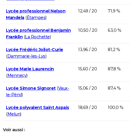
Lycée professionnel Nelson
12,49 / 20
71,9 %
Mandela
(
Étampes
)
Lycée professionnel Benjamin
10,50 / 20
63,0 %
Franklin
(
La Rochette
)
Lycée Frédéric Joliot-Curie
13,96 / 20
81,2 %
(
Dammarie-les-Lys
)
Lycée Marie Laurencin
15,60 / 20
87,8 %
(
Mennecy
)
Lycée Simone Signoret
(
Vaux-
15,06 / 20
87,4 %
le-Pénil
)
Lycée polyvalent Saint Aspais
18,69 / 20
100,0 %
(
Melun
)
Voir aussi :