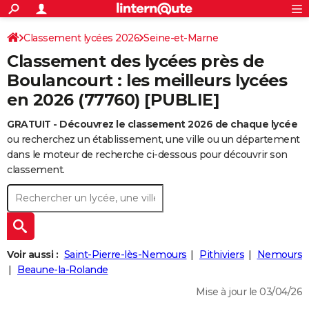
ACTUALITÉS
Connexion
S'inscrire
Classement lycées 2026
Seine-et-Marne
Rechercher
Société
Education
Villes
Politique
Faits Divers
Monde
+
SPORT
Classement des lycées près de
Football
Cyclisme
Forum
Coupe du monde 2026
Tennis
Rugby
CULTURE
Boulancourt : les meilleurs lycées
en 2026 (77760) [PUBLIE]
TNT
Cinéma
Musique
Programme TV
Streaming
Sorties cinéma
+
FINANCE
GRATUIT - Découvrez le classement 2026 de chaque lycée
Impôts
Immobilier
Banque
Crédit
Retraite
Epargne
Risques naturels par ville
Assurance
AUTO
ou recherchez un établissement, une ville ou un département
Réserver un essai
Berlines
Forum auto
Essais
Citadines
SUV
+
dans le moteur de recherche ci-dessous pour découvrir son
HIGH-TECH
classement.
Meilleur smartphone
Ordinateurs
Guide high-tech
Mobiles
Internet
Jeux vidéo
+
BRICOLAGE
Aménagement intérieur
Cuisine
Jardinage
+
Forum
Extérieur
Salle de bains
Rangement
WEEK-END
Escapades
Expositions
Week-end nature
Guides de France
Patrimoine
Musées
+
LIFESTYLE
Voir aussi :
Saint-Pierre-lès-Nemours
Pithiviers
Nemours
Bien-être
Mode
+
Art de vivre
Loisirs
Modes de vie
Beaune-la-Rolande
SANTE
Mise à jour le 03/04/26
Guide de la santé
Médicaments
+
Alimentation
Maladies
Sommeil
VOYAGE