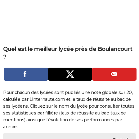
City break
Voyage de noces
Climat
Destinations
Voyage nature
Forum
+
PHOTO
GUIDES D'ACHAT
BONS PLANS
CARTE DE VOEUX
Quel est le meilleur lycée près de Boulancourt
?
Carte Bonne année
Carte Pâques
Carte de Noël
Carte Saint-Valentin
Carte d'anniversaire
DICTIONNAIRE
Biographies
Expressions
Dictionnaire
Citations
Proverbes
PROGRAMME TV
COPAINS D'AVANT
Pour chacun des lycées sont publiés une note globale sur 20,
Se connecter
Collèges
Universités
Service militaire
S'inscrire
Lycées
Primaires
Entreprises
Avis de recherche
AVIS DE DÉCÈS
calculée par Linternaute.com et le taux de réussite au bac de
ses lycéens. Cliquez sur le nom du lycée pour consulter toutes
FORUM
ses statistiques par fillière (taux de réussite au bac, taux de
Lifestyle
Sport
Television
Cinema
Bricolage
Culture
Auto
Voyage
mentions) ainsi que l'évolution de ses performances par
année.