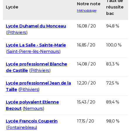
Taux de
Notre note
Lycée
réussite
Méthodologie
bac
Lycée Duhamel du Monceau
16,08 / 20
94,8 %
(
Pithiviers
)
Lycée La Salle - Sainte-Marie
16,85 / 20
100,0 %
(
Saint-Pierre-lès-Nemours
)
Lycée professionnel Blanche
14,08 / 20
83,3 %
de Castille
(
Pithiviers
)
Lycée professionnel Jean de la
12,20 / 20
72,5 %
Taille
(
Pithiviers
)
Lycée polyvalent Etienne
15,43 / 20
89,4 %
Bezout
(
Nemours
)
Lycée François Couperin
17,15 / 20
98,0 %
(
Fontainebleau
)