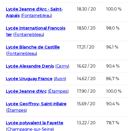
Lycée Jeanne d'Arc - Saint-
18,30 / 20
100,0 %
Aspais
(
Fontainebleau
)
Lycée international François
18,50 / 20
98,0 %
1er
(
Fontainebleau
)
Lycée Blanche de Castille
17,21 / 20
96,1 %
(
Fontainebleau
)
Lycée Alexandre Denis
(
Cerny
)
16,62 / 20
90,4 %
Lycée Uruguay France
(
Avon
)
14,62 / 20
86,7 %
Lycée Jeanne d'Arc
(
Étampes
)
17,90 / 20
100,0 %
Lycée Geoffroy- Saint-Hilaire
15,69 / 20
90,4 %
(
Étampes
)
Lycée polyvalent la Fayette
13,22 / 20
78,7 %
(
Champagne-sur-Seine
)