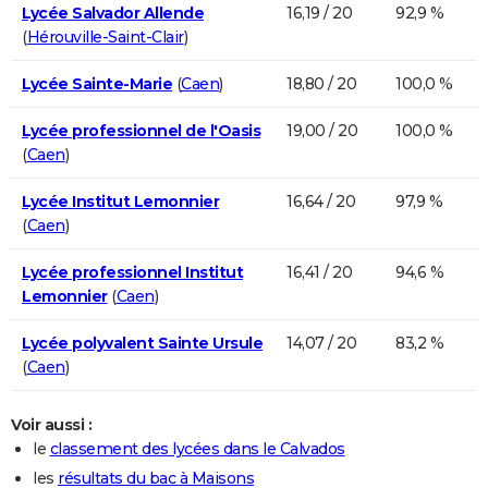
Lycée Salvador Allende
16,19 / 20
92,9 %
(
Hérouville-Saint-Clair
)
Lycée Sainte-Marie
(
Caen
)
18,80 / 20
100,0 %
Lycée professionnel de l'Oasis
19,00 / 20
100,0 %
(
Caen
)
Lycée Institut Lemonnier
16,64 / 20
97,9 %
(
Caen
)
Lycée professionnel Institut
16,41 / 20
94,6 %
Lemonnier
(
Caen
)
Lycée polyvalent Sainte Ursule
14,07 / 20
83,2 %
(
Caen
)
Voir aussi :
le
classement des lycées dans le Calvados
les
résultats du bac à Maisons