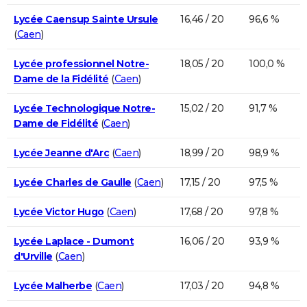
Lycée Caensup Sainte Ursule
16,46 / 20
96,6 %
(
Caen
)
Lycée professionnel Notre-
18,05 / 20
100,0 %
Dame de la Fidélité
(
Caen
)
Lycée Technologique Notre-
15,02 / 20
91,7 %
Dame de Fidélité
(
Caen
)
Lycée Jeanne d'Arc
(
Caen
)
18,99 / 20
98,9 %
Lycée Charles de Gaulle
(
Caen
)
17,15 / 20
97,5 %
Lycée Victor Hugo
(
Caen
)
17,68 / 20
97,8 %
Lycée Laplace - Dumont
16,06 / 20
93,9 %
d'Urville
(
Caen
)
Lycée Malherbe
(
Caen
)
17,03 / 20
94,8 %