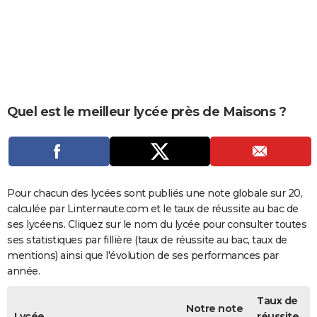
City break
Voyage de noces
Climat
Destinations
Voyage nature
Forum
+
PHOTO
GUIDES D'ACHAT
BONS PLANS
CARTE DE VOEUX
Quel est le meilleur lycée près de Maisons ?
Carte Bonne année
Carte Pâques
Carte de Noël
Carte Saint-Valentin
Carte d'anniversaire
DICTIONNAIRE
Biographies
Expressions
Dictionnaire
Citations
Proverbes
PROGRAMME TV
COPAINS D'AVANT
Pour chacun des lycées sont publiés une note globale sur 20,
calculée par Linternaute.com et le taux de réussite au bac de
Se connecter
Collèges
Universités
Service militaire
S'inscrire
Lycées
Primaires
Entreprises
Avis de recherche
AVIS DE DÉCÈS
ses lycéens. Cliquez sur le nom du lycée pour consulter toutes
ses statistiques par fillière (taux de réussite au bac, taux de
FORUM
mentions) ainsi que l'évolution de ses performances par
année.
Lifestyle
Sport
Television
Cinema
Bricolage
Culture
Auto
Voyage
Taux de
Notre note
Lycée
réussite