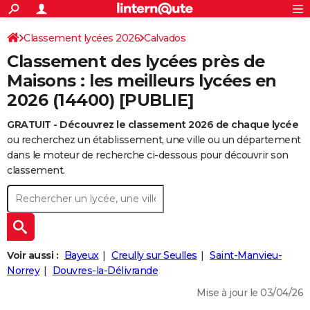
ACTUALITÉS
Connexion
S'inscrire
Classement lycées 2026
Calvados
Rechercher
Société
Education
Villes
Politique
Faits Divers
Monde
+
SPORT
Classement des lycées près de
Football
Cyclisme
Forum
Coupe du monde 2026
Tennis
Rugby
CULTURE
Maisons : les meilleurs lycées en
2026 (14400) [PUBLIE]
TNT
Cinéma
Musique
Programme TV
Streaming
Sorties cinéma
+
FINANCE
GRATUIT - Découvrez le classement 2026 de chaque lycée
Impôts
Immobilier
Banque
Crédit
Retraite
Epargne
Risques naturels par ville
Assurance
AUTO
ou recherchez un établissement, une ville ou un département
Réserver un essai
Berlines
Forum auto
Essais
Citadines
SUV
+
dans le moteur de recherche ci-dessous pour découvrir son
HIGH-TECH
classement.
Meilleur smartphone
Ordinateurs
Guide high-tech
Mobiles
Internet
Jeux vidéo
+
BRICOLAGE
Aménagement intérieur
Cuisine
Jardinage
+
Forum
Extérieur
Salle de bains
Rangement
WEEK-END
Escapades
Expositions
Week-end nature
Guides de France
Patrimoine
Musées
+
LIFESTYLE
Voir aussi :
Bayeux
Creully sur Seulles
Saint-Manvieu-
Bien-être
Mode
+
Art de vivre
Loisirs
Modes de vie
Norrey
Douvres-la-Délivrande
SANTE
Mise à jour le 03/04/26
Guide de la santé
Médicaments
+
Alimentation
Maladies
Sommeil
VOYAGE