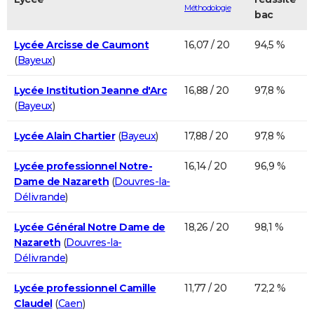
Méthodologie
bac
Lycée Arcisse de Caumont
16,07 / 20
94,5 %
(
Bayeux
)
Lycée Institution Jeanne d'Arc
16,88 / 20
97,8 %
(
Bayeux
)
Lycée Alain Chartier
(
Bayeux
)
17,88 / 20
97,8 %
Lycée professionnel Notre-
16,14 / 20
96,9 %
Dame de Nazareth
(
Douvres-la-
Délivrande
)
Lycée Général Notre Dame de
18,26 / 20
98,1 %
Nazareth
(
Douvres-la-
Délivrande
)
Lycée professionnel Camille
11,77 / 20
72,2 %
Claudel
(
Caen
)