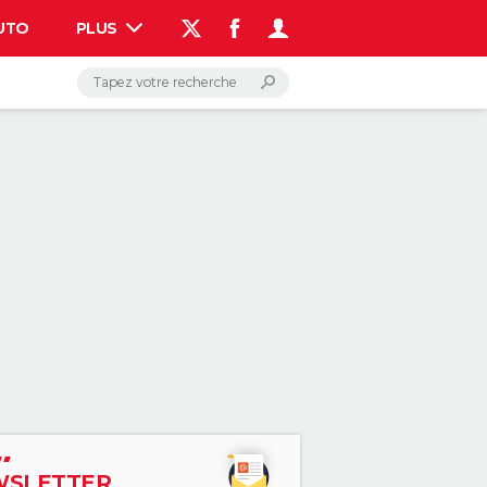
UTO
PLUS
AUTO
HIGH-TECH
BRICOLAGE
WEEK-END
LIFESTYLE
SANTE
VOYAGE
PHOTO
GUIDES D'ACHAT
BONS PLANS
CARTE DE VOEUX
DICTIONNAIRE
PROGRAMME TV
COPAINS D'AVANT
AVIS DE DÉCÈS
FORUM
Connexion
S'inscrire
Rechercher
SLETTER