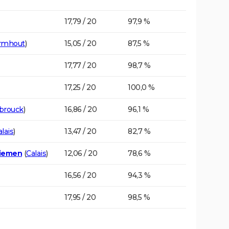
17,79 / 20
97,9 %
rmhout
)
15,05 / 20
87,5 %
17,77 / 20
98,7 %
17,25 / 20
100,0 %
brouck
)
16,86 / 20
96,1 %
lais
)
13,47 / 20
82,7 %
Niemen
(
Calais
)
12,06 / 20
78,6 %
16,56 / 20
94,3 %
17,95 / 20
98,5 %