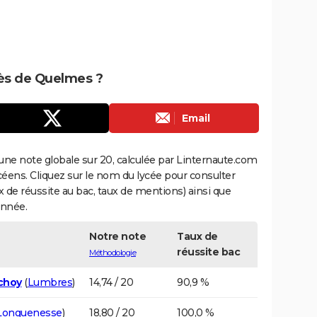
rès de Quelmes ?
Email
une note globale sur 20, calculée par Linternaute.com
ycéens. Cliquez sur le nom du lycée pour consulter
aux de réussite au bac, taux de mentions) ainsi que
année.
Notre note
Taux de
réussite bac
Méthodologie
choy
(
Lumbres
)
14,74 / 20
90,9 %
Longuenesse
)
18,80 / 20
100,0 %