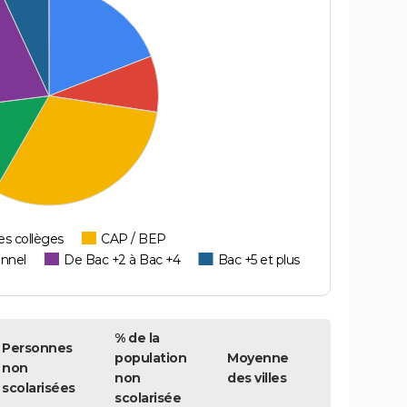
es collèges
CAP / BEP
onnel
De Bac +2 à Bac +4
Bac +5 et plus
% de la
Personnes
population
Moyenne
non
non
des villes
scolarisées
scolarisée