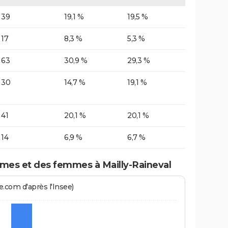
39
19,1 %
19,5 %
17
8,3 %
5,3 %
63
30,9 %
29,3 %
30
14,7 %
19,1 %
41
20,1 %
20,1 %
14
6,9 %
6,7 %
mes et des femmes à Mailly-Raineval
.com d'après l'Insee)