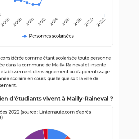
0
2020
2014
2008
2018
2012
2006
2022
2016
2010
Personnes scolarisées
 considérée comme étant scolarisée toute personne
ée dans la commune de Mailly-Raineval et inscrite
 établissement d'enseignement ou d'apprentissage
nnée scolaire en cours, quelle que soit la ville de
ssement.
n d'étudiants vivent à Mailly-Raineval ?
es 2022 (source : Linternaute.com d'après
e)