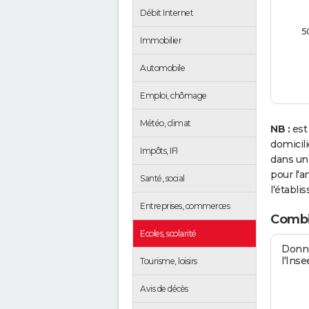
Débit Internet
5
Immobilier
Automobile
Emploi, chômage
Météo, climat
NB :
est
domicili
Impôts, IFI
dans un
pour l'a
Santé, social
l'établi
Entreprises, commerces
Combie
Ecoles, scolarité
Donné
l'Inse
Tourisme, loisirs
Avis de décès