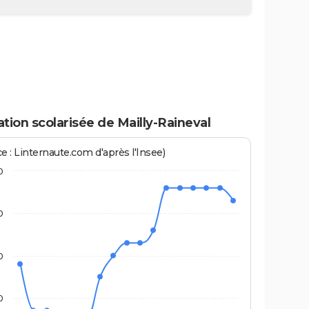
tion scolarisée de Mailly-Raineval
e : Linternaute.com d'après l'Insee)
0
0
0
0