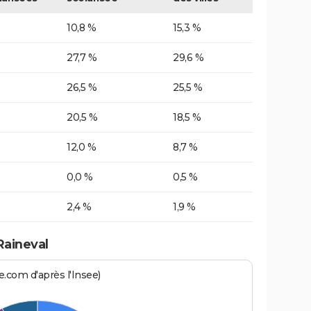
10,8 %
15,3 %
27,7 %
29,6 %
26,5 %
25,5 %
20,5 %
18,5 %
12,0 %
8,7 %
0,0 %
0,5 %
2,4 %
1,9 %
Raineval
.com d'après l'Insee)