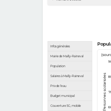
Popula
Infos générales
(sourc
Mairie de Mailly-Raineval
9
Population
Personnes scolarisées
Salaires à Mailly-Raineval
8
Prix de l'eau
7
Budget municipal
Couverture 5G, mobile
6