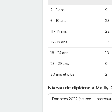
2 - 5 ans
9
6 - 10 ans
23
11 - 14 ans
22
15 - 17 ans
17
18 - 24 ans
10
25 - 29 ans
0
30 ans et plus
2
Niveau de diplôme à Mailly-
Données 2022 (source : Linternaute