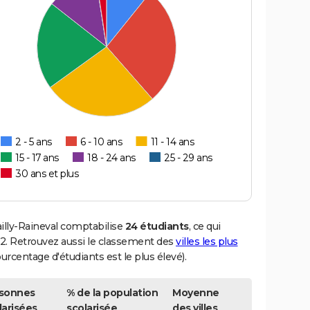
2 - 5 ans
6 - 10 ans
11 - 14 ans
15 - 17 ans
18 - 24 ans
25 - 29 ans
30 ans et plus
ailly-Raineval comptabilise
24 étudiants
, ce qui
. Retrouvez aussi le classement des
villes les plus
ourcentage d'étudiants est le plus élevé).
sonnes
% de la population
Moyenne
larisées
scolarisée
des villes