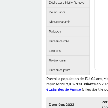
Déchetterie Mailly-Raineval
Délinquance
Risques naturels
Pollution
Bureau de vote
Elections
Référendum
Bureau de poste
Parmi la population de 15 à 64 ans, M
représente
7,8 % d'étudiants
en 2022
étudiantes de France
(villes dont le p
Per
Données 2022
sco