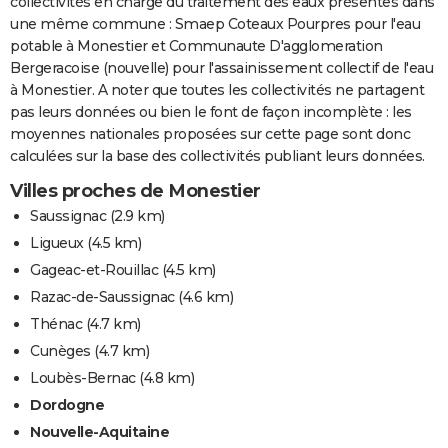
collectivités en charge du traitement des eaux présentes dans
une même commune : Smaep Coteaux Pourpres pour l'eau
potable à Monestier et Communaute D'agglomeration
Bergeracoise (nouvelle) pour l'assainissement collectif de l'eau
à Monestier. A noter que toutes les collectivités ne partagent
pas leurs données ou bien le font de façon incomplète : les
moyennes nationales proposées sur cette page sont donc
calculées sur la base des collectivités publiant leurs données.
Villes proches de Monestier
Saussignac
(2.9 km)
Ligueux
(4.5 km)
Gageac-et-Rouillac
(4.5 km)
Razac-de-Saussignac
(4.6 km)
Thénac
(4.7 km)
Cunèges
(4.7 km)
Loubès-Bernac
(4.8 km)
Dordogne
Nouvelle-Aquitaine