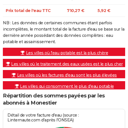
Prix total de l'eau TTC
710,27 €
5,92 €
NB : Les données de certaines communes étant parfois
incomplètes, le montant total de la facture d'eau se base sur la
dernière année possédant des données complètes : eau
potable et assainissement.
Les villes où l'eau potable est la plus chère
Les villes où le traitement des eaux usées est le plus cher
Les villes où les factures d'eau sont les plus élevées
Les villes qui consomment le plus d'eau potable
Répartition des sommes payées par les
abonnés à Monestier
Détail de votre facture d'eau (source :
Linternaute.com d'après l'ONSEA)