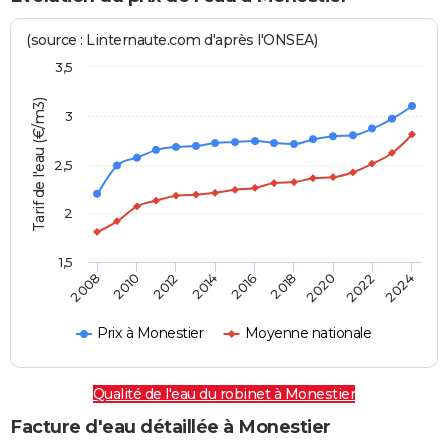
(source : Linternaute.com d'après l'ONSEA)
3,5
Tarif de l'eau (€/m3)
3
2,5
2
1,5
2016
2014
2024
2012
2022
2010
2020
2008
2018
Prix à Monestier
Moyenne nationale
Qualité de l'eau du robinet à Monestier
Facture d'eau détaillée à Monestier