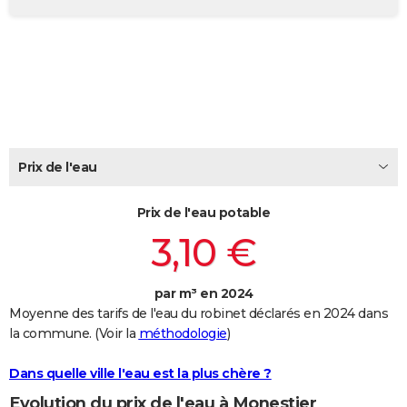
City break
Voyage de noces
Climat
Destinations
Voyage nature
Forum
+
PHOTO
GUIDES D'ACHAT
BONS PLANS
CARTE DE VOEUX
Carte Bonne année
Carte Pâques
Carte de Noël
Carte Saint-Valentin
Carte d'anniversaire
Prix de l'eau
DICTIONNAIRE
Biographies
Expressions
Dictionnaire
Citations
Proverbes
PROGRAMME TV
Prix de l'eau potable
3,10 €
COPAINS D'AVANT
Se connecter
Collèges
Universités
Service militaire
S'inscrire
Lycées
Primaires
Entreprises
Avis de recherche
AVIS DE DÉCÈS
par m³ en 2024
Moyenne des tarifs de l'eau du robinet déclarés en 2024 dans
FORUM
la commune. (Voir la
méthodologie
)
Lifestyle
Sport
Television
Cinema
Bricolage
Culture
Auto
Voyage
Dans quelle ville l'eau est la plus chère ?
Evolution du prix de l'eau à Monestier